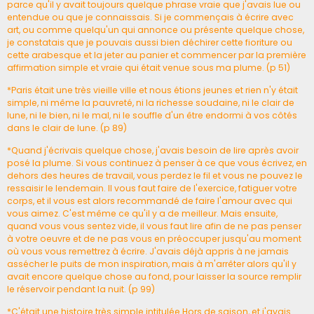
parce qu'il y avait toujours quelque phrase vraie que j'avais lue ou
entendue ou que je connaissais. Si je commençais à écrire avec
art, ou comme quelqu'un qui annonce ou présente quelque chose,
je constatais que je pouvais aussi bien déchirer cette fioriture ou
cette arabesque et la jeter au panier et commencer par la première
affirmation simple et vraie qui était venue sous ma plume. (p 51)
*Paris était une très vieille ville et nous étions jeunes et rien n'y était
simple, ni même la pauvreté, ni la richesse soudaine, ni le clair de
lune, ni le bien, ni le mal, ni le souffle d'un être endormi à vos côtés
dans le clair de lune. (p 89)
*Quand j'écrivais quelque chose, j'avais besoin de lire après avoir
posé la plume. Si vous continuez à penser à ce que vous écrivez, en
dehors des heures de travail, vous perdez le fil et vous ne pouvez le
ressaisir le lendemain. Il vous faut faire de l'exercice, fatiguer votre
corps, et il vous est alors recommandé de faire l'amour avec qui
vous aimez. C'est même ce qu'il y a de meilleur. Mais ensuite,
quand vous vous sentez vide, il vous faut lire afin de ne pas penser
à votre oeuvre et de ne pas vous en préoccuper jusqu'au moment
où vous vous remettrez à écrire. J'avais déjà appris à ne jamais
assécher le puits de mon inspiration, mais à m'arrêter alors qu'il y
avait encore quelque chose au fond, pour laisser la source remplir
le réservoir pendant la nuit. (p 99)
*C'était une histoire très simple intitulée Hors de saison, et j'avais