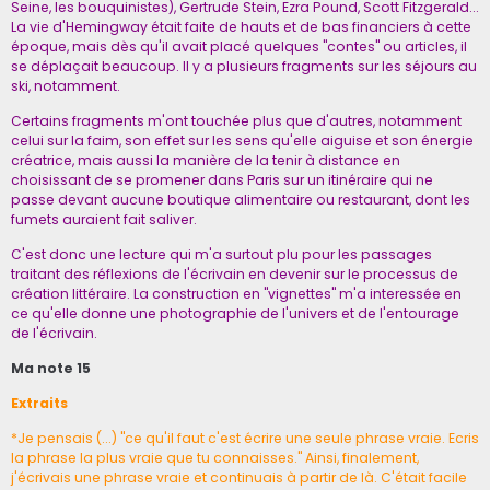
Seine, les bouquinistes), Gertrude Stein, Ezra Pound, Scott Fitzgerald...
La vie d'Hemingway était faite de hauts et de bas financiers à cette
époque, mais dès qu'il avait placé quelques "contes" ou articles, il
se déplaçait beaucoup. Il y a plusieurs fragments sur les séjours au
ski, notamment.
Certains fragments m'ont touchée plus que d'autres, notamment
celui sur la faim, son effet sur les sens qu'elle aiguise et son énergie
créatrice, mais aussi la manière de la tenir à distance en
choisissant de se promener dans Paris sur un itinéraire qui ne
passe devant aucune boutique alimentaire ou restaurant, dont les
fumets auraient fait saliver.
C'est donc une lecture qui m'a surtout plu pour les passages
traitant des réflexions de l'écrivain en devenir sur le processus de
création littéraire. La construction en "vignettes" m'a interessée en
ce qu'elle donne une photographie de l'univers et de l'entourage
de l'écrivain.
Ma note 15
Extraits
*Je pensais (...) "ce qu'il faut c'est écrire une seule phrase vraie. Ecris
la phrase la plus vraie que tu connaisses." Ainsi, finalement,
j'écrivais une phrase vraie et continuais à partir de là. C'était facile