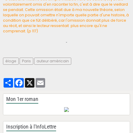
volontairement omis d'en raconter la fin, c'est à dire que le vieillard
se pendait. Cette omission était due à ma nouvelle théorie, selon
laquelle on pouvait omettre n'importe quelle partie d'une histoire, à
condition que ce fût délibéré, car l'omission donnait plus de force
au récit, et ainsi le lecteur ressentait plus encore qu'il ne
comprenait. (p 117)
éloge
Paris
auteur américain
Partager
Facebook
X
Email
Mon 1er roman
Inscription à l'InfoLettre