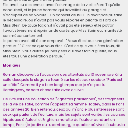
Elle avait eu des ennuis avec l'allumage de la vieille Ford T qu'elle
conduisait, et le jeune homme qui travaillait au garage et
s'occupait de sa voiture - un conscrit de 1918 - n'avait pas pu faire
le nécessaire, ou n'avait pas voulu réparer en priorité la Ford de
Miss Stein. De toute façon, il n'avait pas été sérieux et le patron
l'avait sévèrement réprimandé après que Miss Stein eut manifesté
son mécontentement.
Le patron avait dit à son employé : " Vous êtes tous une génération
perdue. " " C'est ce que vous êtes. C'est ce que vous êtes tous, dit
Miss Stein. Vous autres, jeunes gens qui avez fait la guerre, vous
êtes tous une génération perdue. "
Mon avis
Roman découvert à l'occasion des attentats du 13 novembre, à la
suite desquels le slogan a tourné sur les réseaux sociaux "Paris est
une fête". Comme il y a bien longtemps que je n'ai pas lu
Hemingway, ce sera chose faite avec ce livre.
Ce livre est une collection de "vignettes parisiennes", des fragments
de la vie de Tatie, comme l'appelait sa femme Hadley, dans le Paris
des années 20. Bien entendu, ceux qui m'ont le plus intéressée sont
ceux qui parlent de l'écriture, mais les sujets sont variés : les courses
hippiques à Auteuil et Enghien, marotte de l'auteur pendant un
temps, Paris (le jardin du Luxembourg, le quartier où vivait l'auteur, la