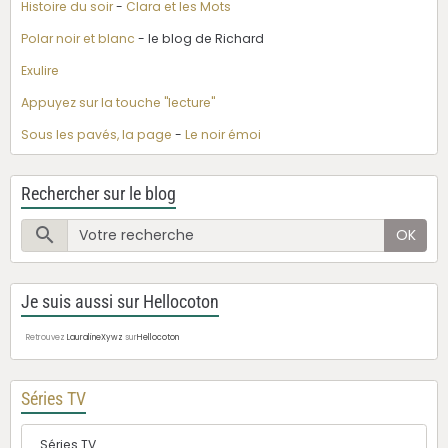
Histoire du soir
-
Clara et les Mots
Polar noir et blanc
- le blog de Richard
Exulire
Appuyez sur la touche "lecture"
Sous les pavés, la page
-
Le noir émoi
Rechercher sur le blog
OK
Je suis aussi sur Hellocoton
Retrouvez
LauralineXywz
sur
Hellocoton
Séries TV
Séries TV