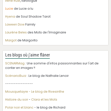
Irène Rust
, tarologue
Lucie
de Lucie a lu
Hyena
de Soul Shadow Tarot
Laween Dow
Family
Laurène Beles
des Mots de l'Imaginaire
Margot
de Margorito
Les blogs où j'aime flâner
SCENARMag
: Une somme d'infos passionnantes sur l'art de
conter en images !!
ScénarioBuzz
: Le blog de Nathalie Lenoir
----------------
Mousquetayre - Le blog de Rivesinthe
Histoire du soir
-
Clara et les Mots
Polar noir et blanc
- le blog de Richard