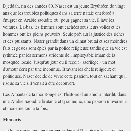
Djeddah, fin des années 80. Naser est un jeune Erythréen de vingt
ans que les troubles politiques dans sa terre natale ont forcé à
émigrer en Arabie saoudite où, pour gagner sa vie, il lave les
voitures. Là-bas, les femmes sont cachées sous leurs voiles et les
hommes ont les pleins pouvoirs. Seule prévaut la justice des riches
et des puissants. Naser grandit dans un climat brutal et ses moindres
faits et gestes sont épiés par la police religieuse tandis que sa vie est
rythmée par les sermons stridents de l'impitoyable imam de la
mosquée locale. Jusqu'au jour où il reçoit - sacrilège - un mot
d'amour écrit par une inconnue. Bravant les chefs religieux et
politiques, Naser décide de vivre cette passion, tout en sachant qu'il
risque sa vie s'il venait à être découvert.
Les Amants de la mer Rouge est l'histoire d'un amour interdit, dans
une Arabie Saoudite brûlante et tyrannique, une passion universelle
et moderne tout à la fois.
Mon avis
J'ai lu ce roman en une journée, tellement l'histoire m'a accrochée.