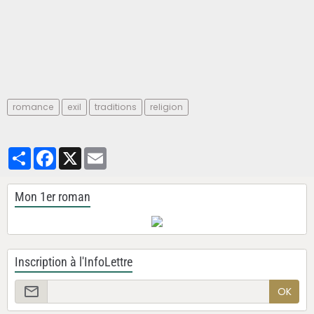
romance
exil
traditions
religion
Partager
Facebook
X
Email
Mon 1er roman
Inscription à l'InfoLettre
OK