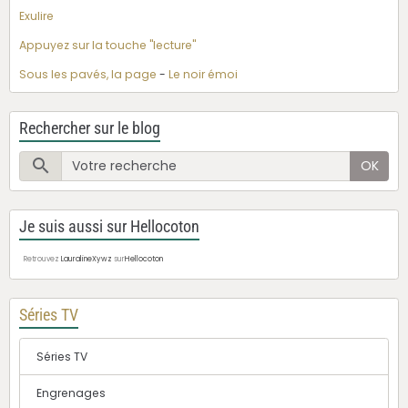
Exulire
Appuyez sur la touche "lecture"
Sous les pavés, la page
-
Le noir émoi
Rechercher sur le blog
OK
Je suis aussi sur Hellocoton
Retrouvez
LauralineXywz
sur
Hellocoton
Séries TV
Séries TV
Engrenages