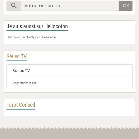
OK
Je suis aussi sur Hellocoton
Retrouvez
LauralineXywz
sur
Hellocoton
Séries TV
Séries TV
Engrenages
Tarot Conseil