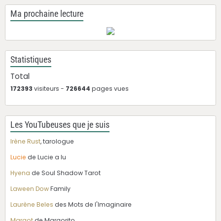
Ma prochaine lecture
Statistiques
Total
172393
visiteurs -
726644
pages vues
Les YouTubeuses que je suis
Irène Rust
, tarologue
Lucie
de Lucie a lu
Hyena
de Soul Shadow Tarot
Laween Dow
Family
Laurène Beles
des Mots de l'Imaginaire
Margot
de Margorito