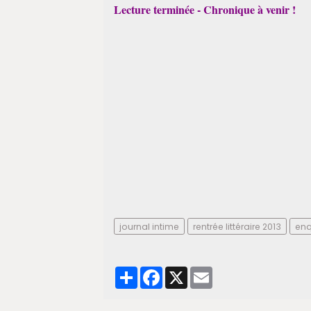
Lecture terminée - Chronique à venir !
journal intime
rentrée littéraire 2013
en
Partager
Facebook
X
Email