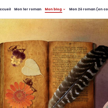
ccueil
Mon 1er roman
Mon blog
Mon 2è roman (en co