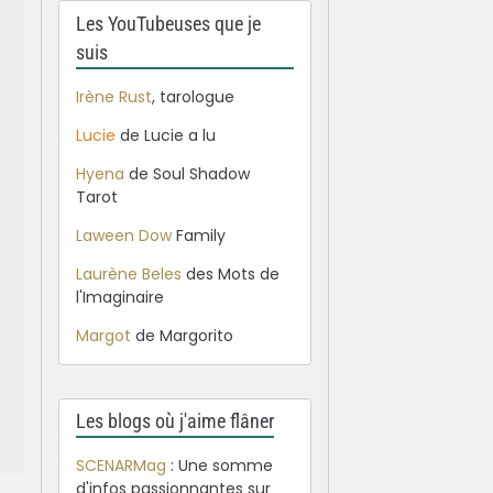
Les YouTubeuses que je
suis
Irène Rust
, tarologue
Lucie
de Lucie a lu
Hyena
de Soul Shadow
Tarot
Laween Dow
Family
Laurène Beles
des Mots de
l'Imaginaire
Margot
de Margorito
Les blogs où j'aime flâner
SCENARMag
: Une somme
d'infos passionnantes sur