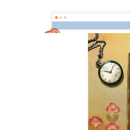
La clef des mots
Page d'a