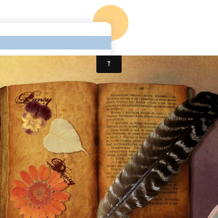
ccueil
Mon 1er roman
Mon blog
Mon 2è roman (en co