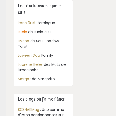
Les YouTubeuses que je
r
suis
Irène Rust
, tarologue
Lucie
de Lucie a lu
Hyena
de Soul Shadow
Tarot
e
Laween Dow
Family
Laurène Beles
des Mots de
l'Imaginaire
Margot
de Margorito
Les blogs où j'aime flâner
SCENARMag
: Une somme
d'infos passionnantes sur