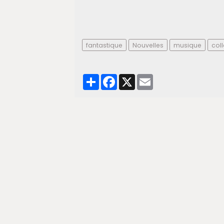
fantastique
Nouvelles
musique
coll
Partager
Facebook
X
Email