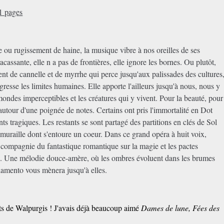
1 pages
 ou rugissement de haine, la musique vibre à nos oreilles de ses
racassante, elle n a pas de frontières, elle ignore les bornes. Ou plutôt,
ent de cannelle et de myrrhe qui perce jusqu'aux palissades des cultures
gresse les limites humaines. Elle apporte l'ailleurs jusqu'à nous, nous y
mondes imperceptibles et les créatures qui y vivent. Pour la beauté, pour
 autour d'une poignée de notes. Certains ont pris l'immortalité en Dot
s tragiques. Les restants se sont partagé des partitions en clés de Sol
a muraille dont s'entoure un coeur. Dans ce grand opéra à huit voix,
en compagnie du fantastique romantique sur la magie et les pactes
re. Une mélodie douce-amère, où les ombres évoluent dans les brumes
lamento vous mènera jusqu'à elles.
ts de Walpurgis ! J'avais déjà beaucoup aimé
Dames de lune, Fées des