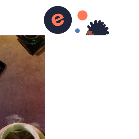
urs)
Ecriture
Contact