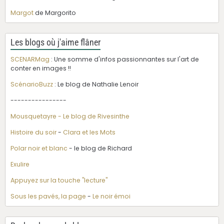
Margot
de Margorito
Les blogs où j'aime flâner
SCENARMag
: Une somme d'infos passionnantes sur l'art de
conter en images !!
ScénarioBuzz
: Le blog de Nathalie Lenoir
----------------
Mousquetayre - Le blog de Rivesinthe
Histoire du soir
-
Clara et les Mots
Polar noir et blanc
- le blog de Richard
Exulire
Appuyez sur la touche "lecture"
Sous les pavés, la page
-
Le noir émoi