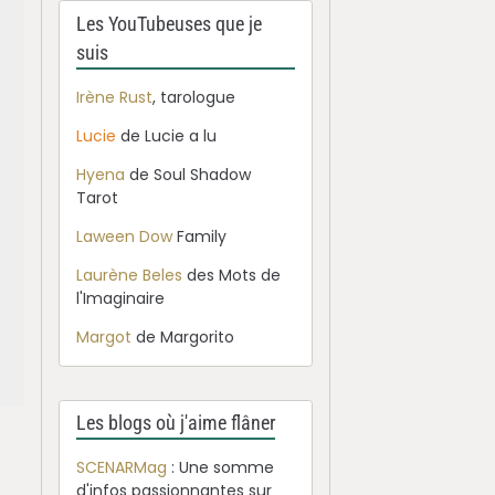
Les YouTubeuses que je
suis
Irène Rust
, tarologue
Lucie
de Lucie a lu
Hyena
de Soul Shadow
Tarot
Laween Dow
Family
Laurène Beles
des Mots de
l'Imaginaire
Margot
de Margorito
Les blogs où j'aime flâner
SCENARMag
: Une somme
d'infos passionnantes sur