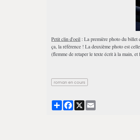
Petit clin d'oeil
: La première photo du billet 
ça, la référence ! La deuxième photo est cell
(flemme de retaper le texte écrit à la main, et f
roman en cours
Partager
Facebook
X
Email