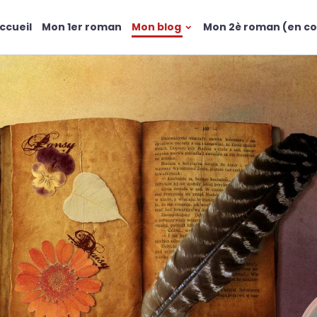
ccueil
Mon 1er roman
Mon blog
Mon 2è roman (en co