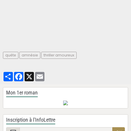
quête
amnésie
thriller amoureux
Partager
Facebook
X
Email
Mon 1er roman
Inscription à l'InfoLettre