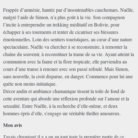
Frappée d’amnésie, hantée par d’insoutenables cauchemars, Naëlle,
malgré l’aide de Simon, n’a plus goût à la vie. Son compagnon
l’incite à entreprendre un trekking méditatif en Bolivie, pour
échapper à ses tourments et tenter de cicatriser ses blessures
émotionnelles. Loin des sentiers touristiques, au cœur d’une nature
spectaculaire, Naëlle va chercher à se reconstruire, à remonter la
chaîne du souvenir, à reconstituer la trame de sa vie. Ayant atteint la
communion avec la faune et la flore tropicale, elle parviendra au
cours d’une transe à renouer avec son passé refoulé. Mais Simon,
sans nouvelle, la croit disparue, en danger. Commence pour lui une
quête non moins initiatique.
Décor andin et ambiance chamanique tissent la toile de fond de
cette aventure qui aborde une réflexion profonde sur l’amour et la
sexualité. Entre Naëlle, à la recherche d’elle-même, et deux
hommes épris d’elle, s’engage un véritable thriller amoureux.
Mon avis
J'avais chroniqué il y a un an tout juste la première partie de ce