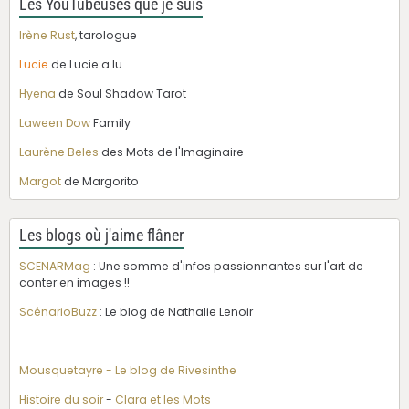
Les YouTubeuses que je suis
Irène Rust
, tarologue
Lucie
de Lucie a lu
Hyena
de Soul Shadow Tarot
Laween Dow
Family
Laurène Beles
des Mots de l'Imaginaire
Margot
de Margorito
Les blogs où j'aime flâner
SCENARMag
: Une somme d'infos passionnantes sur l'art de
conter en images !!
ScénarioBuzz
: Le blog de Nathalie Lenoir
----------------
Mousquetayre - Le blog de Rivesinthe
Histoire du soir
-
Clara et les Mots