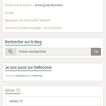
Polar noir et blanc
- le blog de Richard
Exulire
Appuyez sur la touche "lecture"
Sous les pavés, la page
-
Le noir émoi
Rechercher sur le blog
OK
Je suis aussi sur Hellocoton
Retrouvez
LauralineXywz
sur
Hellocoton
Séries TV
Séries TV