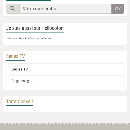
OK
Je suis aussi sur Hellocoton
Retrouvez
LauralineXywz
sur
Hellocoton
Séries TV
Séries TV
Engrenages
Tarot Conseil