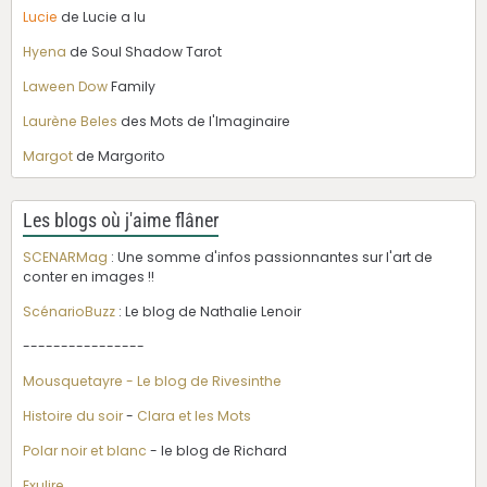
Lucie
de Lucie a lu
Hyena
de Soul Shadow Tarot
Laween Dow
Family
Laurène Beles
des Mots de l'Imaginaire
Margot
de Margorito
Les blogs où j'aime flâner
SCENARMag
: Une somme d'infos passionnantes sur l'art de
conter en images !!
ScénarioBuzz
: Le blog de Nathalie Lenoir
----------------
Mousquetayre - Le blog de Rivesinthe
Histoire du soir
-
Clara et les Mots
Polar noir et blanc
- le blog de Richard
Exulire