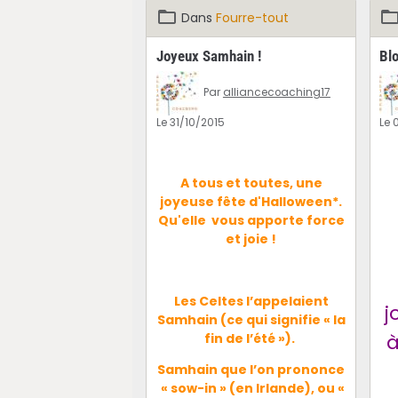
Dans
Fourre-tout
Joyeux Samhain !
Bl
Par
alliancecoaching17
Le 31/10/2015
Le 
​A tous et toutes, une
joyeuse fête d'Halloween*.
Qu'elle vous apporte force
et joie !
Les Celtes l’appelaient
j
Samhain (ce qui signifie « la
à
fin de l’été »).
Samhain que l’on prononce
« sow-in » (en Irlande), ou «