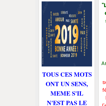
"
A
TOUS CES MOTS
s
ONT UN SENS,
f
MEME S'IL
N'EST PAS LE
l