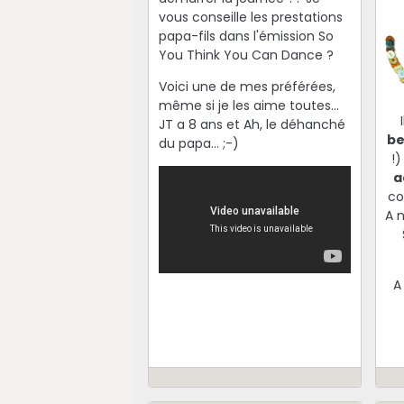
vous conseille les prestations
papa-fils dans l'émission So
You Think You Can Dance ?
Voici une de mes préférées,
même si je les aime toutes...
JT a 8 ans et Ah, le déhanché
b
du papa... ;-)
!)
a
co
A 
A