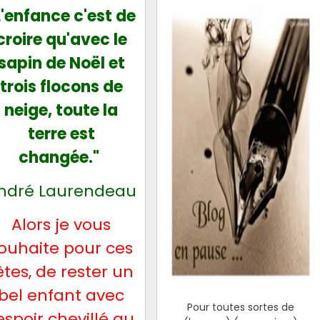
L'enfance c'est de
croire qu'avec le
sapin de Noël et
trois flocons de
neige, toute la
terre est
changée."
ndré Laurendeau
Alors je vous
ouhaite pour ces
êtes, de rester un
bel enfant avec
Pour toutes sortes de
'espoir chevillé au