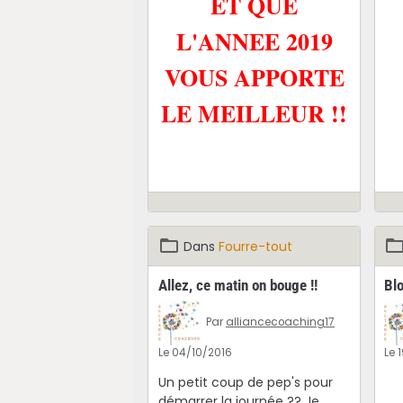
ET QUE
L'ANNEE 2019
VOUS APPORTE
LE MEILLEUR !!
Dans
Fourre-tout
Allez, ce matin on bouge !!
Bl
Par
alliancecoaching17
Le 04/10/2016
Le 
Un petit coup de pep's pour
démarrer la journée ?? Je