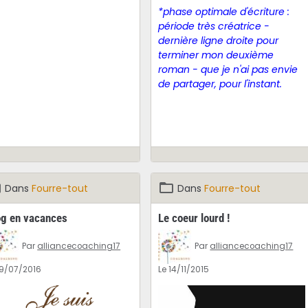
*phase optimale d'écriture :
période très créatrice -
dernière ligne droite pour
terminer mon deuxième
roman - que je n'ai pas envie
de partager, pour l'instant.
Dans
Fourre-tout
Dans
Fourre-tout
og en vacances
Le coeur lourd !
Par
alliancecoaching17
Par
alliancecoaching17
19/07/2016
Le 14/11/2015