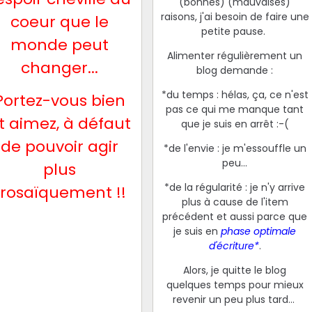
(bonnes) (mauvaises)
raisons, j'ai besoin de faire une
coeur que le
petite pause.
monde peut
Alimenter régulièrement un
changer...
blog demande :
*du temps : hélas, ça, ce n'est
Portez-vous bien
pas ce qui me manque tant
t aimez, à défaut
que je suis en arrêt :-(
de pouvoir agir
*de l'envie : je m'essouffle un
peu...
plus
*de la régularité : je n'y arrive
rosaïquement !!
plus à cause de l'item
précédent et aussi parce que
je suis en
phase optimale
d'écriture*
.
Alors, je quitte le blog
quelques temps pour mieux
revenir un peu plus tard...