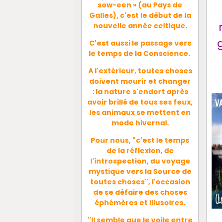
sow-een » (au Pays de
Galles), c
'est le début de la
nouvelle année celtique.
C'est aussi le passage vers
le temps de la Conscience.
A l'extérieur, toutes choses
doivent mourir et changer
: la nature s'endort après
avoir brillé de tous ses feux,
les animaux se mettent en
mode hivernal.
Pour nous, "
c'est le temps
de la réflexion, de
l'introspection, du voyage
mystique vers la Source de
toutes choses", l'occasion
de se défaire des choses
éphémères et illusoires.
"Il semble que le voile entre