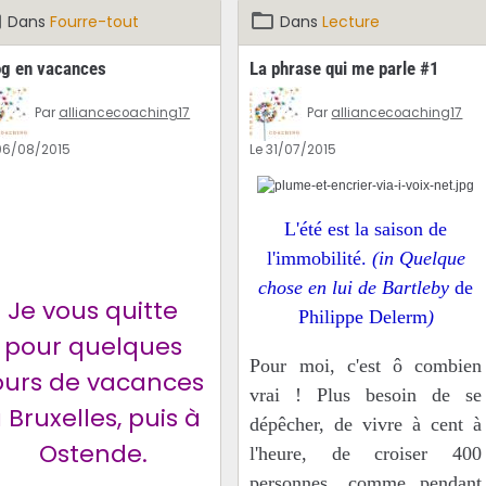
Dans
Fourre-tout
Dans
Lecture
og en vacances
La phrase qui me parle #1
Par
alliancecoaching17
Par
alliancecoaching17
06/08/2015
Le 31/07/2015
L'été est la saison de
l'immobilité.
(in Quelque
chose en lui de Bartleby
de
Je vous quitte
Philippe Delerm
)
pour quelques
Pour moi, c'est ô combien
ours de vacances
vrai ! Plus besoin de se
 Bruxelles, puis à
dépêcher, de vivre à cent à
Ostende.
l'heure, de croiser 400
personnes, comme pendant