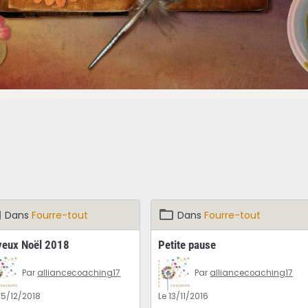
Dans
Fourre-tout
Dans
Fourre-tout
yeux Noël 2018
Petite pause
Par
alliancecoaching17
Par
alliancecoaching17
25/12/2018
Le 13/11/2016