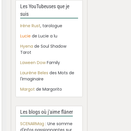
Les YouTubeuses que je
suis
Irène Rust
, tarologue
Lucie
de Lucie a lu
Hyena
de Soul Shadow
Tarot
Laween Dow
Family
Laurène Beles
des Mots de
l'Imaginaire
Margot
de Margorito
Les blogs où j'aime flâner
SCENARMag
: Une somme
d'infos passionnantes sur