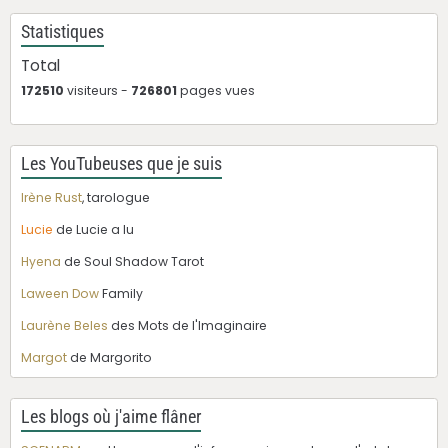
Statistiques
Total
172510
visiteurs -
726801
pages vues
Les YouTubeuses que je suis
Irène Rust
, tarologue
Lucie
de Lucie a lu
Hyena
de Soul Shadow Tarot
Laween Dow
Family
Laurène Beles
des Mots de l'Imaginaire
Margot
de Margorito
Les blogs où j'aime flâner