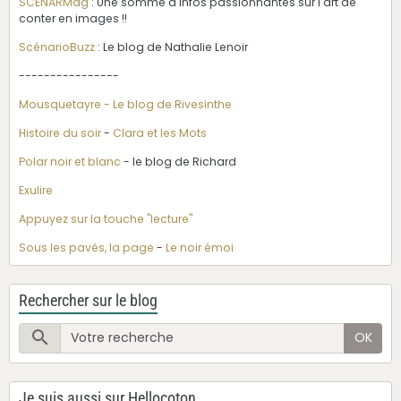
SCENARMag
: Une somme d'infos passionnantes sur l'art de
conter en images !!
ScénarioBuzz
: Le blog de Nathalie Lenoir
----------------
Mousquetayre - Le blog de Rivesinthe
Histoire du soir
-
Clara et les Mots
Polar noir et blanc
- le blog de Richard
Exulire
Appuyez sur la touche "lecture"
Sous les pavés, la page
-
Le noir émoi
Rechercher sur le blog
OK
Je suis aussi sur Hellocoton