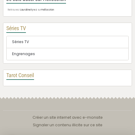
Retrouvez
LauralineXywz
sur
Hellocoton
Séries TV
Séries TV
Engrenages
Tarot Conseil
Créer un site internet avec e-monsite
Signaler un contenu illicite sur ce site