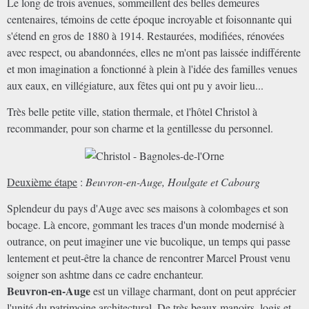
Le long de trois avenues, sommeillent des belles demeures
centenaires, témoins de cette époque incroyable et foisonnante qui
s'étend en gros de 1880 à 1914. Restaurées, modifiées, rénovées
avec respect, ou abandonnées, elles ne m'ont pas laissée indifférente
et mon imagination a fonctionné à plein à l'idée des familles venues
aux eaux, en villégiature, aux fêtes qui ont pu y avoir lieu...
Très belle petite ville, station thermale, et l'hôtel Christol à
recommander, pour son charme et la gentillesse du personnel.
Deuxième étape
:
Beuvron-en-Auge, Houlgate et Cabourg
Splendeur du pays d'Auge avec ses maisons à colombages et son
bocage. Là encore, gommant les traces d'un monde modernisé à
outrance, on peut imaginer une vie bucolique, un temps qui passe
lentement et peut-être la chance de rencontrer Marcel Proust venu
soigner son ashtme dans ce cadre enchanteur.
Beuvron-en-Auge
est un village charmant, dont on peut apprécier
l'unité du patrimoine architectural. De très beaux manoirs, logis et