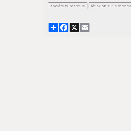
société numérique
réflexion sur le mond
Partager
Facebook
X
Email