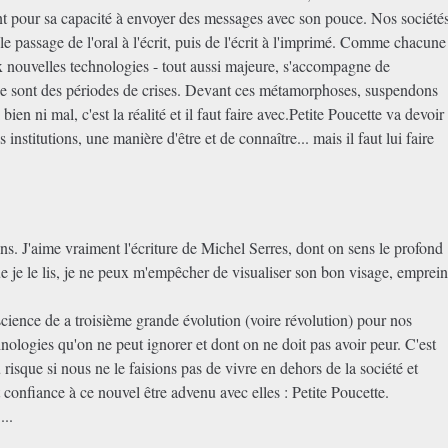
ent pour sa capacité à envoyer des messages avec son pouce. Nos société
le passage de l'oral à l'écrit, puis de l'écrit à l'imprimé. Comme chacune
ux nouvelles technologies - tout aussi majeure, s'accompagne de
. Ce sont des périodes de crises. Devant ces métamorphoses, suspendons
ien ni mal, c'est la réalité et il faut faire avec.Petite Poucette va devoir
nstitutions, une manière d'être et de connaître... mais il faut lui faire
sens. J'aime vraiment l'écriture de Michel Serres, dont on sens le profond
 je le lis, je ne peux m'empêcher de visualiser son bon visage, emprein
science de a troisième grande évolution (voire révolution) pour nos
hnologies qu'on ne peut ignorer et dont on ne doit pas avoir peur. C'est
 risque si nous ne le faisions pas de vivre en dehors de la société et
t confiance à ce nouvel être advenu avec elles : Petite Poucette.
...