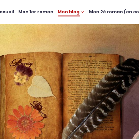
ccueil
Mon 1er roman
Mon blog
Mon 2è roman (en co