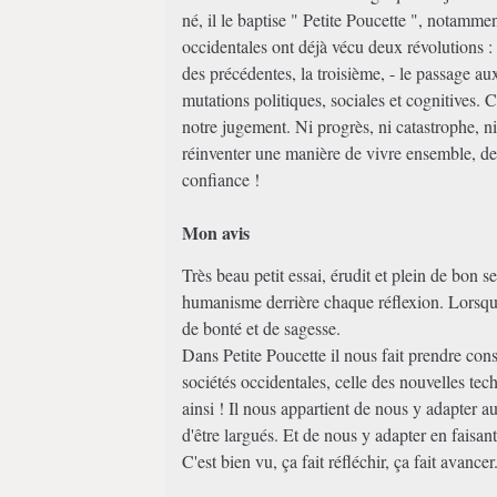
né, il le baptise " Petite Poucette ", notamm
occidentales ont déjà vécu deux révolutions : 
des précédentes, la troisième, - le passage a
mutations politiques, sociales et cognitives
notre jugement. Ni progrès, ni catastrophe, ni b
réinventer une manière de vivre ensemble, des i
confiance !
Mon avis
Très beau petit essai, érudit et plein de bon 
humanisme derrière chaque réflexion. Lorsque
de bonté et de sagesse.
Dans Petite Poucette il nous fait prendre con
sociétés occidentales, celle des nouvelles tec
ainsi ! Il nous appartient de nous y adapter au
d'être largués. Et de nous y adapter en faisan
C'est bien vu, ça fait réfléchir, ça fait avancer.