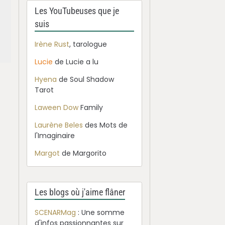
Les YouTubeuses que je
suis
Irène Rust
, tarologue
Lucie
de Lucie a lu
Hyena
de Soul Shadow
Tarot
Laween Dow
Family
Laurène Beles
des Mots de
l'Imaginaire
Margot
de Margorito
Les blogs où j'aime flâner
SCENARMag
: Une somme
d'infos passionnantes sur