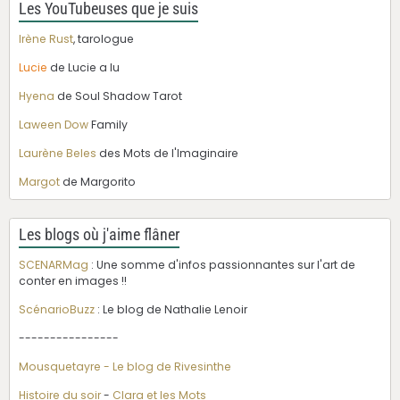
Les YouTubeuses que je suis
Irène Rust
, tarologue
Lucie
de Lucie a lu
Hyena
de Soul Shadow Tarot
Laween Dow
Family
Laurène Beles
des Mots de l'Imaginaire
Margot
de Margorito
Les blogs où j'aime flâner
SCENARMag
: Une somme d'infos passionnantes sur l'art de
conter en images !!
ScénarioBuzz
: Le blog de Nathalie Lenoir
----------------
Mousquetayre - Le blog de Rivesinthe
Histoire du soir
-
Clara et les Mots