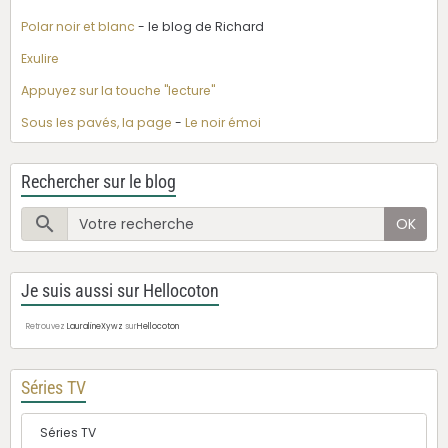
Polar noir et blanc
- le blog de Richard
Exulire
Appuyez sur la touche "lecture"
Sous les pavés, la page
-
Le noir émoi
Rechercher sur le blog
OK
Je suis aussi sur Hellocoton
Retrouvez
LauralineXywz
sur
Hellocoton
Séries TV
Séries TV