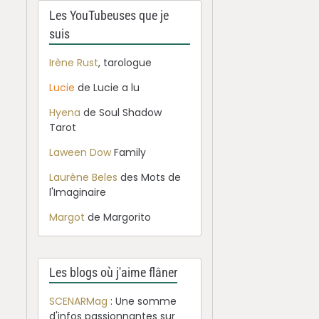
Les YouTubeuses que je
suis
Irène Rust
, tarologue
Lucie
de Lucie a lu
Hyena
de Soul Shadow
Tarot
Laween Dow
Family
Laurène Beles
des Mots de
l'Imaginaire
Margot
de Margorito
Les blogs où j'aime flâner
SCENARMag
: Une somme
d'infos passionnantes sur