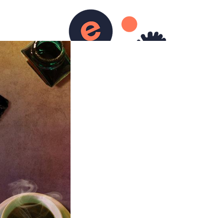
urs)
Ecriture
Contact