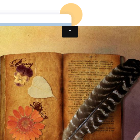
ccueil
Mon 1er roman
Mon blog
Mon 2è roman (en co