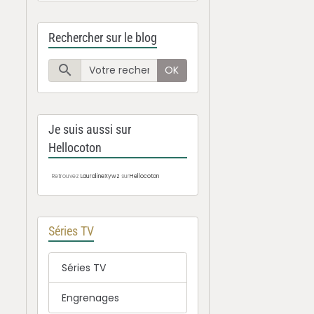
Rechercher sur le blog
OK
Je suis aussi sur
Hellocoton
Retrouvez
LauralineXywz
sur
Hellocoton
Séries TV
Séries TV
Engrenages