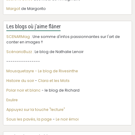
Margot
de Margorito
Les blogs où j'aime flâner
SCENARMag
: Une somme d'infos passionnantes sur l'art de
conter en images !!
ScénarioBuzz
: Le blog de Nathalie Lenoir
----------------
Mousquetayre - Le blog de Rivesinthe
Histoire du soir
-
Clara et les Mots
Polar noir et blanc
- le blog de Richard
Exulire
Appuyez sur la touche "lecture"
Sous les pavés, la page
-
Le noir émoi