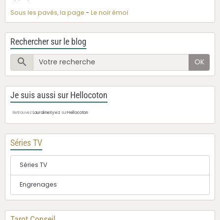
Sous les pavés, la page
-
Le noir émoi
Rechercher sur le blog
OK
Je suis aussi sur Hellocoton
Retrouvez
LauralineXywz
sur
Hellocoton
Séries TV
Séries TV
Engrenages
Tarot Conseil