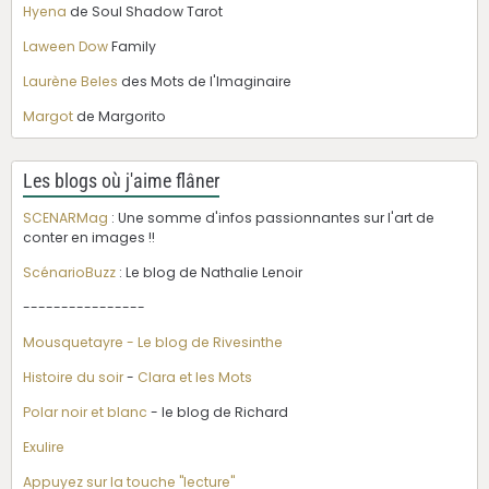
Hyena
de Soul Shadow Tarot
Laween Dow
Family
Laurène Beles
des Mots de l'Imaginaire
Margot
de Margorito
Les blogs où j'aime flâner
SCENARMag
: Une somme d'infos passionnantes sur l'art de
conter en images !!
ScénarioBuzz
: Le blog de Nathalie Lenoir
----------------
Mousquetayre - Le blog de Rivesinthe
Histoire du soir
-
Clara et les Mots
Polar noir et blanc
- le blog de Richard
Exulire
Appuyez sur la touche "lecture"