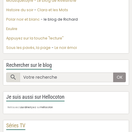
Mousquetayre - Le blog de Rivesinthe
Histoire du soir
-
Clara et les Mots
Polar noir et blanc
- le blog de Richard
Exulire
Appuyez sur la touche "lecture"
Sous les pavés, la page
-
Le noir émoi
Rechercher sur le blog
OK
Je suis aussi sur Hellocoton
Retrouvez
LauralineXywz
sur
Hellocoton
Séries TV