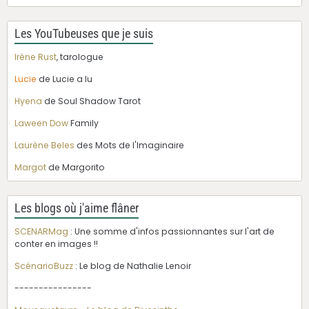
Les YouTubeuses que je suis
Irène Rust
, tarologue
Lucie
de Lucie a lu
Hyena
de Soul Shadow Tarot
Laween Dow
Family
Laurène Beles
des Mots de l'Imaginaire
Margot
de Margorito
Les blogs où j'aime flâner
SCENARMag
: Une somme d'infos passionnantes sur l'art de
conter en images !!
ScénarioBuzz
: Le blog de Nathalie Lenoir
----------------