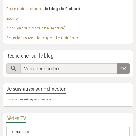
Polar noir et blanc
- le blog de Richard
Exulire
Appuyez sur la touche "lecture"
Sous les pavés, la page
-
Le noir émoi
Rechercher sur le blog
OK
Je suis aussi sur Hellocoton
Retrouvez
LauralineXywz
sur
Hellocoton
Séries TV
Séries TV