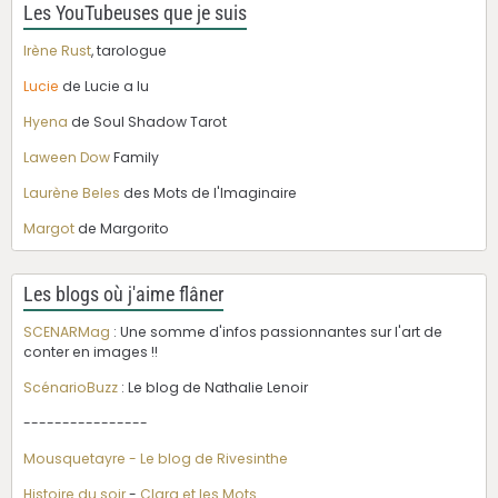
Les YouTubeuses que je suis
Irène Rust
, tarologue
Lucie
de Lucie a lu
Hyena
de Soul Shadow Tarot
Laween Dow
Family
Laurène Beles
des Mots de l'Imaginaire
Margot
de Margorito
Les blogs où j'aime flâner
SCENARMag
: Une somme d'infos passionnantes sur l'art de
conter en images !!
ScénarioBuzz
: Le blog de Nathalie Lenoir
----------------
Mousquetayre - Le blog de Rivesinthe
Histoire du soir
-
Clara et les Mots