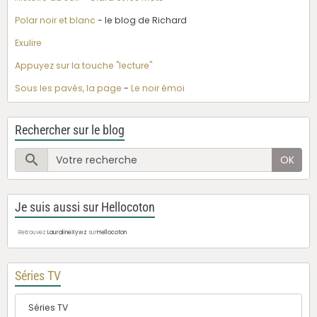
Polar noir et blanc
- le blog de Richard
Exulire
Appuyez sur la touche "lecture"
Sous les pavés, la page
-
Le noir émoi
Rechercher sur le blog
OK
Je suis aussi sur Hellocoton
Retrouvez
LauralineXywz
sur
Hellocoton
Séries TV
Séries TV