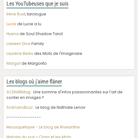
Les YouTubeuses que je suis
Irène Rust
, tarologue
Lucie
de Lucie a lu
Hyena
de Soul Shadow Tarot
Laween Dow
Family
Laurène Beles
des Mots de l'Imaginaire
Margot
de Margorito
Les blogs où j'aime flâner
SCENARMag
: Une somme d'infos passionnantes sur l'art de
conter en images !!
ScénarioBuzz
: Le blog de Nathalie Lenoir
----------------
Mousquetayre - Le blog de Rivesinthe
Histoire du soir
-
Clara et les Mots