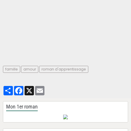
famille
amour
roman d'apprentissage
Partager
Facebook
X
Email
Mon 1er roman