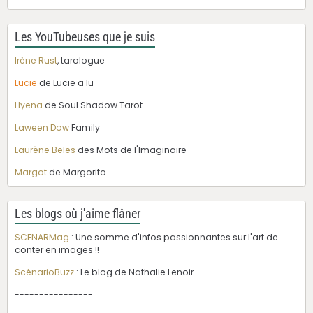
Les YouTubeuses que je suis
Irène Rust
, tarologue
Lucie
de Lucie a lu
Hyena
de Soul Shadow Tarot
Laween Dow
Family
Laurène Beles
des Mots de l'Imaginaire
Margot
de Margorito
Les blogs où j'aime flâner
SCENARMag
: Une somme d'infos passionnantes sur l'art de
conter en images !!
ScénarioBuzz
: Le blog de Nathalie Lenoir
----------------