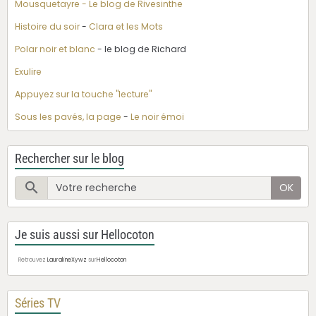
Mousquetayre - Le blog de Rivesinthe
Histoire du soir
-
Clara et les Mots
Polar noir et blanc
- le blog de Richard
Exulire
Appuyez sur la touche "lecture"
Sous les pavés, la page
-
Le noir émoi
Rechercher sur le blog
OK
Je suis aussi sur Hellocoton
Retrouvez
LauralineXywz
sur
Hellocoton
Séries TV