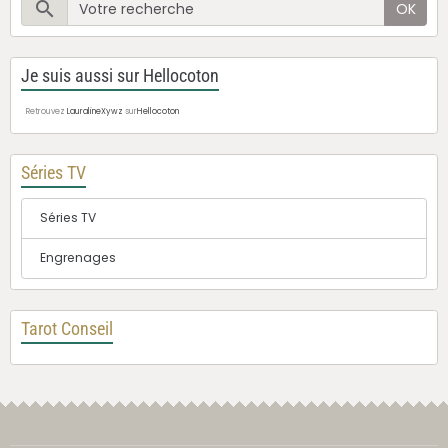
OK
Je suis aussi sur Hellocoton
Retrouvez
LauralineXywz
sur
Hellocoton
Séries TV
Séries TV
Engrenages
Tarot Conseil