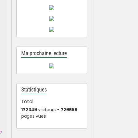
,
t
Ma prochaine lecture
r
Statistiques
Total
172349
visiteurs -
726589
pages vues
e