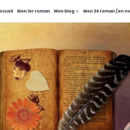
ccueil
Mon 1er roman
Mon blog
Mon 2è roman (en co