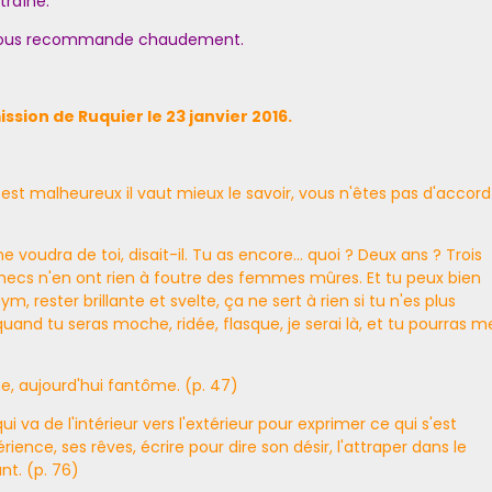
ntraîne.
je vous recommande chaudement.
ission de Ruquier
le 23 janvier 2016
.
n est malheureux il vaut mieux le savoir, vous n'êtes pas d'accord
ne voudra de toi, disait-il. Tu as encore... quoi ? Deux ans ? Trois
mecs n'en ont rien à foutre des femmes mûres. Et tu peux bien
ym, rester brillante et svelte, ça ne sert à rien si tu n'es plus
and tu seras moche, ridée, flasque, je serai là, et tu pourras m
me, aujourd'hui fantôme. (p. 47)
 va de l'intérieur vers l'extérieur pour exprimer ce qui s'est
ience, ses rêves, écrire pour dire son désir, l'attraper dans le
t. (p. 76)