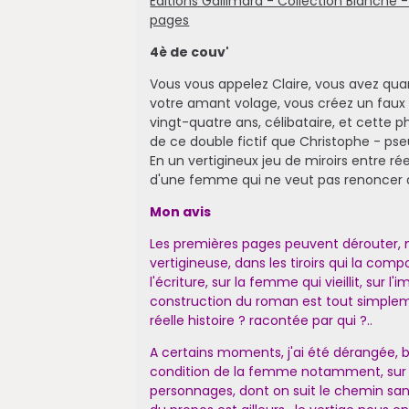
Editions Gallimard - Collection Blanche -
pages
4è de couv'
Vous vous appelez Claire, vous avez quara
votre amant volage, vous créez un faux
vingt-quatre ans, célibataire, et cette ph
de ce double fictif que Christophe - ps
En un vertigineux jeu de miroirs entre ré
d'une femme qui ne veut pas renoncer a
Mon avis
Les premières pages peuvent dérouter, ma
vertigineuse, dans les tiroirs qui la comp
l'écriture, sur la femme qui vieillit, sur
construction du roman est tout simplement
réelle histoire ? racontée par qui ?..
A certains moments, j'ai été dérangée, bo
condition de la femme notamment, sur le 
personnages, dont on suit le chemin san