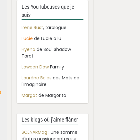
Les YouTubeuses que je
suis
Irène Rust
, tarologue
Lucie
de Lucie a lu
Hyena
de Soul Shadow
Tarot
Laween Dow
Family
Laurène Beles
des Mots de
l'Imaginaire
e
Margot
de Margorito
Les blogs où j'aime flâner
SCENARMag
: Une somme
d'infos passionnantes sur