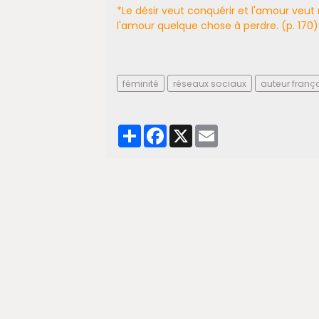
*Le désir veut conquérir et l'amour veut r
l'amour quelque chose à perdre. (p. 170)
féminité
réseaux sociaux
auteur franç
Partager
Facebook
X
Email