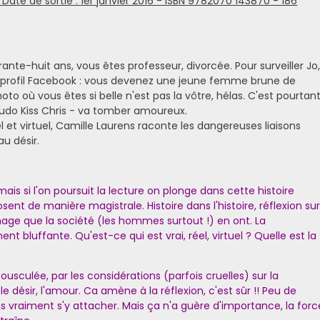
 Date de sortie : 1er janvier 2016 - ISBN 9782070 143870 - 186
nte-huit ans, vous êtes professeur, divorcée. Pour surveiller Jo
 profil Facebook : vous devenez une jeune femme brune de
oto où vous êtes si belle n'est pas la vôtre, hélas. C'est pourtan
eudo Kiss Chris - va tomber amoureux.
el et virtuel, Camille Laurens raconte les dangereuses liaisons
u désir.
is si l'on poursuit la lecture on plonge dans cette histoire
osent de manière magistrale. Histoire dans l'histoire, réflexion su
 l'image que la société (les hommes surtout !) en ont. La
 bluffante. Qu'est-ce qui est vrai, réel, virtuel ? Quelle est la
usculée, par les considérations (parfois cruelles) sur la
désir, l'amour. Ca amène à la réflexion, c'est sûr !! Peu de
s vraiment s'y attacher. Mais ça n'a guère d'importance, la forc