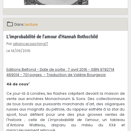
Dans
Lecture
L'improbabilité de l'amour d'Hannah Rothschild
Par
alliancecoaching17
Le 14/06/2016
Editions Belfond - Date de sortie : 7 avril 2016 - ISBN 9782714
469014 - 701 pages - Traduction de Valérie Bourgeois
4è de couv'
Ce jour-là à Londres, les flashes crépitent devant la maison de
vente aux enchères Monachorum & Sons. Des collectionneurs
de tous bords aux puissants marchands d'art, des oligarques
russes aux magnats du pétrole, du rappeur esthète à la star du
sport, tous défilent pour une des plus grosses ventes de
l'histoire ; celle de
L'improbabilité de l'amour
, un tableau
d'Antoine Watteau, disparu au milieu du XXè et
miraculeusement retrouvé.