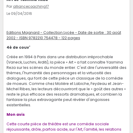
Par
alliancecoaching17
Le 09/04/2016
Editions Magnard - Collection Lycée - Date de sortie : 30 août
2002 - ISBN 9782210 754478 - 122 pages
4è de couv'
Créée en 1994 à Paris dans une distribution irréprochable
(Vaneck, Luchini, Arditi), la pièce « Art » a fait connaître Yasmina
Reza sur les scènes du monde entier. C'est dire l'universalité des
thèmes, l'humanité des personnages et la virtuosité des
dialogues, qui font de cette pièce un classique de la comédie
de moeurs. Comme chez Molière et Labiche, Feydeau et Jean-
Michel Ribes, les lecteurs découvriront que le « goût des autres »
reste le plus efficace des ressorts dramatiques, et combien la
fantaisie la plus extravagante peut révéler d'angoisses
existentielles.
Mon avis
Cette courte pièce de théâtre est une comédie sociale
réjouissante, drôle, parfois acide, sur l'Art, l'amitié, les relations