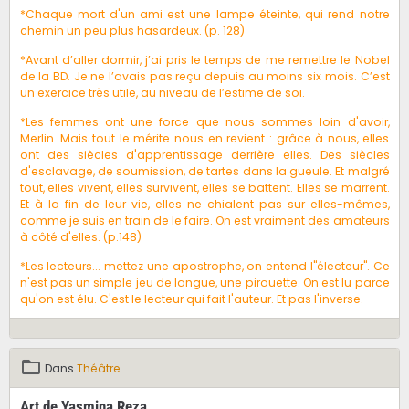
*Chaque mort d'un ami est une lampe éteinte, qui rend notre
chemin un peu plus hasardeux. (p. 128)
*Avant d’aller dormir, j’ai pris le temps de me remettre le Nobel
de la BD. Je ne l’avais pas reçu depuis au moins six mois. C’est
un exercice très utile, au niveau de l’estime de soi.
*Les femmes ont une force que nous sommes loin d'avoir,
Merlin. Mais tout le mérite nous en revient : grâce à nous, elles
ont des siècles d'apprentissage derrière elles. Des siècles
d'esclavage, de soumission, de tartes dans la gueule. Et malgré
tout, elles vivent, elles survivent, elles se battent. Elles se marrent.
Et à la fin de leur vie, elles ne chialent pas sur elles-mêmes,
comme je suis en train de le faire. On est vraiment des amateurs
à côté d'elles. (p.148)
*Les lecteurs... mettez une apostrophe, on entend l"électeur". Ce
n'est pas un simple jeu de langue, une pirouette. On est lu parce
qu'on est élu. C'est le lecteur qui fait l'auteur. Et pas l'inverse.
Dans
Théâtre
Art de Yasmina Reza