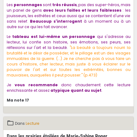
Les
personnages
sont
très réussis
, pas des super-héros, mais
un panel de gens
avec leurs failles et leurs faiblesses
: les
jouisseurs, les esthètes et ceux aussi qui se contentent d'une vie
sans relief.
Beaucoup s'interrogent
à un moment ou à un
autre sur ce qui les fait avancer.
Le
tableau est lui-même un personnage
qui s'adresse au
lecteur, lui confie son histoire, ses émotions, ses peurs, ses
réflexions sur l'art et la beauté.
"La beauté a toujours nourri la
brutalité et le désir de posséder, et le pillage est un des visages
immuables de la guerre. (...) Je ne cherche pas à vous faire un
cours d'histoire, cher lecteur, mais juste à vous éclairer sur le
pouvoir de l'art et sur toutes les extrémités, bonnes ou
mauvaises, auxquelles il peut pousser." (p.473)
Je
vous recommande
donc chaudement cette lecture
enrichissante et assez
atypique quant au sujet
.
Ma note
17
Dans
Lecture
Dans les prairies étoilées de Marie-Sabine Roger