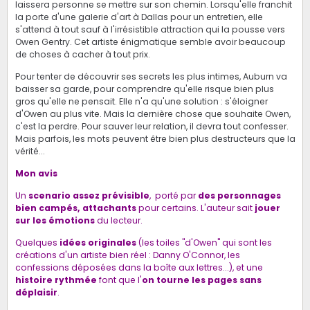
laissera personne se mettre sur son chemin. Lorsqu'elle franchit
la porte d'une galerie d'art à Dallas pour un entretien, elle
s'attend à tout sauf à l'irrésistible attraction qui la pousse vers
Owen Gentry. Cet artiste énigmatique semble avoir beaucoup
de choses à cacher à tout prix.
Pour tenter de découvrir ses secrets les plus intimes, Auburn va
baisser sa garde, pour comprendre qu'elle risque bien plus
gros qu'elle ne pensait. Elle n'a qu'une solution : s'éloigner
d'Owen au plus vite. Mais la dernière chose que souhaite Owen,
c'est la perdre. Pour sauver leur relation, il devra tout confesser.
Mais parfois, les mots peuvent être bien plus destructeurs que la
vérité...
Mon avis
Un
scenario assez prévisible
, porté par
des personnages
bien campés, attachants
pour certains.
L'auteur sait
jouer
sur les émotions
du lecteur.
Quelques
idées originales
(les toiles "d'Owen" qui sont les
créations d'un artiste bien réel : Danny O'Connor, les
confessions déposées dans la boîte aux lettres...), et une
histoire rythmée
font que l'
on tourne les pages sans
déplaisir
.