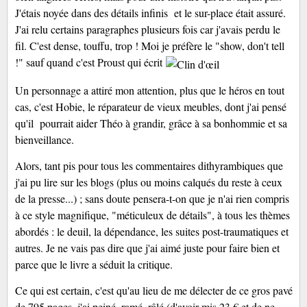
J'étais noyée dans des détails infinis et le sur-place était assuré.
J'ai relu certains paragraphes plusieurs fois car j'avais perdu le
fil. C'est dense, touffu, trop ! Moi je préfère le "show, don't tell
!" sauf quand c'est Proust qui écrit
Un personnage a attiré mon attention, plus que le héros en tout
cas, c'est Hobie, le réparateur de vieux meubles, dont j'ai pensé
qu'il pourrait aider Théo à grandir, grâce à sa bonhommie et sa
bienveillance.
Alors, tant pis pour tous les commentaires dithyrambiques que
j'ai pu lire sur les blogs (plus ou moins calqués du reste à ceux
de la presse...) ; sans doute pensera-t-on que je n'ai rien compris
à ce style magnifique, "méticuleux de détails", à tous les thèmes
abordés : le deuil, la dépendance, les suites post-traumatiques et
autres. Je ne vais pas dire que j'ai aimé juste pour faire bien et
parce que le livre a séduit la critique.
Ce qui est certain, c'est qu'au lieu de me délecter de ce gros pavé
de 795 pages, j'ai peiné, ramé, râlé (d'avoir mis 23 € et de ne