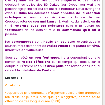
C'est
rythmé
par de
très courts chapitres
et des incises
décrivant les bulles des BD écrites (ou rêvées) par Merlin, le
personnage principal qui est aussi le narrateur. Nous avançons
avec lui
dans les coulisses émotionnelles de la création
artistique
et suivons les péripéties de la vie de Jim
Oregon, avatar de
son ami Laurent
. Merlin a, du reste, bien
du
fil à retordre avec ses créatures
suite à la lecture du
testament
de ce dernier et à la
commande qu'il lui a
passée
.
Les
personnages
sont
hauts en couleurs
, excentriques à
souhait, mais défendent de
vraies valeurs
. La
plume
est
vive,
inventive et malicieuse.
Sous son côté
un peu foutraque
, il y a cependant dans le
roman de
vraies réflexions
sur le temps qui passe, sur le
couple, sur l'amitié et
on lit avec plaisir
ce roman dans lequel
on sent
la jubilation de l'auteur.
Ma note 15
Citations
*Depuis que je la connais, je n'ai jamais cessé d'être amoureux
fou d'elle, et je crois bien que ça s'aggrave, comme toute
affection de très longue durée. (p.68)