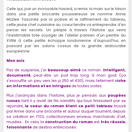
Celle qui, par un incroyable hasard, a remis la main sur le trésor
dans une petite brocante poussiéreuse se nomme Annie
McDee. Fascinée par la poésie et le raffinement du tableau,
cette jeune chef cuisinière au coeur tendre va entreprendre d'en
percer les secrets. Un périple à travers l'Histoire qui verra
l'inestimable toile voyager de l'atelier parisien d'un peintre du
XVIIIè à cette petite échoppe londonienne d'aujourd'hui, en
passant par les salons cossus de la grande aristocratie
européenne.
Mon avis
Pas de suspense, j'ai
beaucoup aimé
ce roman.
Intelligent,
documenté
, peut-être un poil trop long à mon goût (ça
s'essouffle un peu vers les p.250 et 430), mais tellement
riche
en informations et en intrigues
de toutes sortes.
Plus j'avançais dans l'histoire, plus je pensais aux
poupées
russes
, tant il y avait de fils narratifs qui tous finissaient par se
rejoindre,
le coeur du roman étant ce petit tableau
trouvé
par Annie dans une brocante et autour duquel tournent, depuis
sa création en 1703, collectionneurs envieux, marchands d'art,
musées... En cela, la
construction du roman
est
très réussie
,
foisonnante
de destins entrecroisés.