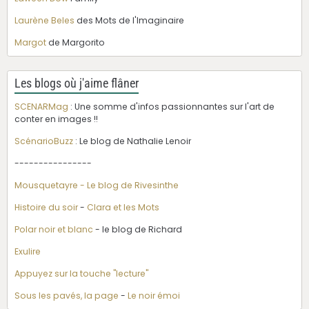
Laurène Beles
des Mots de l'Imaginaire
Margot
de Margorito
Les blogs où j'aime flâner
SCENARMag
: Une somme d'infos passionnantes sur l'art de
conter en images !!
ScénarioBuzz
: Le blog de Nathalie Lenoir
----------------
Mousquetayre - Le blog de Rivesinthe
Histoire du soir
-
Clara et les Mots
Polar noir et blanc
- le blog de Richard
Exulire
Appuyez sur la touche "lecture"
Sous les pavés, la page
-
Le noir émoi