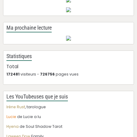
Ma prochaine lecture
Statistiques
Total
172481
visiteurs -
726756
pages vues
Les YouTubeuses que je suis
Irène Rust
, tarologue
Lucie
de Lucie a lu
Hyena
de Soul Shadow Tarot
Laween Dow
Family