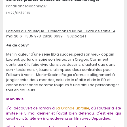
Par
alliancecoaching17
Le 22/05/2016
Editions du Rouergue - Collection La Brune - Date de sortie : 4
mai 2016 - ISBN 978-2812610639​ - 302 pages
4è de couv'
Merlin, auteur d'une série BD à succès, perd son vieux copain
Laurent, qui lui a inspiré son héros, Jim Oregon. Comment
continuer à le faire vivre dans ses dessins, d'autant que dans
son « testament », Laurent lui impose deux contraintes pour
l'album à venir…. Marie-Sabine Roger s'amuse allègrement à
jongler entre deux mondes, celui de la réalité et de la BD, et
donne naissance comme toujours à une tribu de personnages
tout en couleurs.
Mon avis
J'ai découvert ce roman à
La Grande Librairie
, où l'auteur a été
invitée le 5 mai dernier et l'avait bien défendu. C'est elle qui
avait écrit
La tête en friche
, devenu un film avec Depardieu.