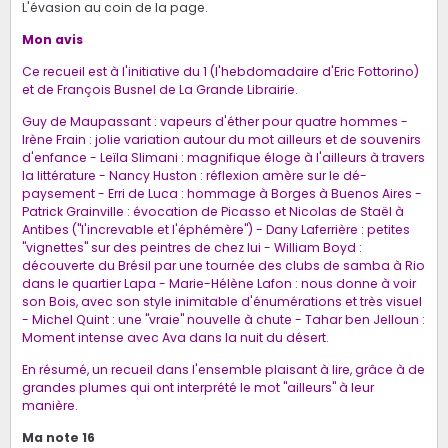
L'évasion au coin de la page.
Mon avis
Ce recueil est à l'initiative du 1 (l'hebdomadaire d'Eric Fottorino)
et de François Busnel de La Grande Librairie.
Guy de Maupassant : vapeurs d'éther pour quatre hommes -
Irène Frain : jolie variation autour du mot ailleurs et de souvenirs
d'enfance - Leïla Slimani : magnifique éloge à l'ailleurs à travers
la littérature - Nancy Huston : réflexion amère sur le dé-
paysement - Erri de Luca : hommage à Borges à Buenos Aires -
Patrick Grainville : évocation de Picasso et Nicolas de Staël à
Antibes ("l'increvable et l'éphémère") - Dany Laferrière : petites
"vignettes" sur des peintres de chez lui - William Boyd :
découverte du Brésil par une tournée des clubs de samba à Rio
dans le quartier Lapa - Marie-Hélène Lafon : nous donne à voir
son Bois, avec son style inimitable d'énumérations et très visuel
- Michel Quint : une "vraie" nouvelle à chute - Tahar ben Jelloun :
Moment intense avec Ava dans la nuit du désert.
En résumé, un recueil dans l'ensemble plaisant à lire, grâce à de
grandes plumes qui ont interprété le mot "ailleurs" à leur
manière.
Ma note 16