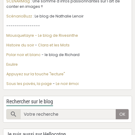
SCENARMag
: Une somme d'infos passionnantes sur l'art de
conter en images !!
ScénarioBuzz
: Le blog de Nathalie Lenoir
----------------
Mousquetayre - Le blog de Rivesinthe
Histoire du soir
-
Clara et les Mots
Polar noir et blanc
- le blog de Richard
Exulire
Appuyez sur la touche "lecture"
Sous les pavés, la page
-
Le noir émoi
Rechercher sur le blog
OK
Je suis aussi sur Hellocoton