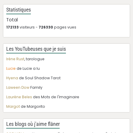
Statistiques
Total
172133
visiteurs -
726330
pages vues
Les YouTubeuses que je suis
Irène Rust
, tarologue
Lucie
de Lucie a lu
Hyena
de Soul Shadow Tarot
Laween Dow
Family
Laurène Beles
des Mots de l'Imaginaire
Margot
de Margorito
Les blogs où j'aime flâner