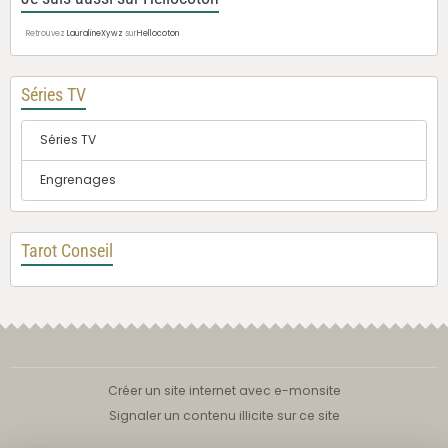
Retrouvez
LauralineXywz
sur
Hellocoton
Séries TV
Séries TV
Engrenages
Tarot Conseil
Créer un site internet avec e-monsite
Signaler un contenu illicite sur ce site