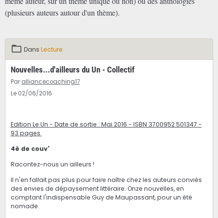
même auteur, sur un thème unique ou non) ou des anthologies
(plusieurs auteurs autour d'un thème).
Dans
Lecture
Nouvelles...d'ailleurs du Un - Collectif
Par
alliancecoaching17
Le 02/06/2016
Edition Le Un - Date de sortie : Mai 2016 - ISBN 3700952 501347 -
93 pages
4è de couv'
Racontez-nous un ailleurs !
Il n'en fallait pas plus pour faire naître chez les auteurs conviés
des envies de dépaysement littéraire. Onze nouvelles, en
comptant l'indispensable Guy de Maupassant, pour un été
nomade.