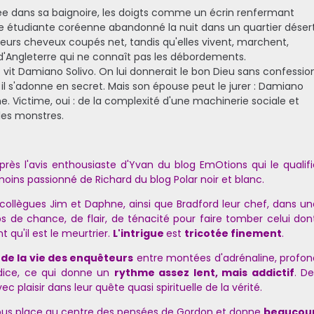
ée dans sa baignoire, les doigts comme un écrin renfermant
 étudiante coréenne abandonné la nuit dans un quartier désert
eurs cheveux coupés net, tandis qu'elles vivent, marchent,
e d'Angleterre qui ne connaît pas les débordements.
itt vit Damiano Solivo. On lui donnerait le bon Dieu sans confessio
 il s'adonne en secret. Mais son épouse peut le jurer : Damiano
 Victime, oui : de la complexité d'une machinerie sociale et
les monstres.
près l'avis enthousiaste d'Yvan du blog EmOtions qui le qualif
moins passionné de Richard du blog Polar noir et blanc.
ollègues Jim et Daphne, ainsi que Bradford leur chef, dans un
 de chance, de flair, de ténacité pour faire tomber celui don
nt qu'il est le meurtrier.
L'intrigue
est
tricotée finement
.
de la vie des enquêteurs
entre montées d'adrénaline, profon
dice, ce qui donne un
rythme assez lent, mais addictif
. D
ec plaisir dans leur quête quasi spirituelle de la vérité.
nous place au centre des pensées de Gordon et donne
beaucou