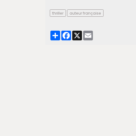
thriller
auteur française
Partager
Facebook
X
Email