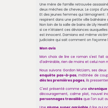
Une mère de famille retrouvée assassin
deux mèches de cheveux. Le corps d'une
Et des jeunes femmes qui témoignent : l
respirent dans une petite ville balnéair
Non loin de la salle de bains de Lily Hew
si ce n'étaient ces déviances auxquelles
est innocent. Damiano est même victime.
judiciaire qui sait comment on façonne 
Mon avis
Mon choix de lire ce roman s'est fait a
d'admirable, rien de moins et celui non 
Nous suivons Gordon McLiam, ses deux c
enquête pas-à-pas
, mâtinée de coups
dès les premières pages
, ils pressente
C'est présenté comme une
chronique 
découragement, calme plat, nouvel in
personnages travaillés
que l'on suit av
Une
plume super agréable
à lire qui 