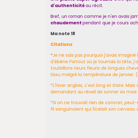
d'authenticité
au récit.
Bref, un roman comme je n'en avais jama
chaudement
pendant que je cours ach
Ma note 18
Citations
*
Je ne sais pas pourquoi j'avais imagin
d'ébène Partout où je tournais la tête, j
tourbillons rieurs fleuris de longues ch
tissu malgré la température de janvier. (
*L'hiver anglais, c'est long et triste. M
demandant au réveil de sonner six mois p
*Si on ne trouvait rien de concret, peut-êt
fil sanguinolent qui ficelait son cervea