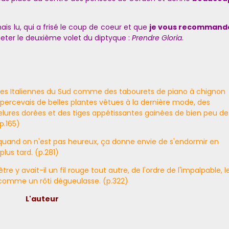
is lu, qui a frisé le coup de coeur et que
je vous recommand
eter le deuxième volet du diptyque :
Prendre Gloria
.
é les Italiennes du Sud comme des tabourets de piano à chignon
'apercevais de belles plantes vêtues à la dernière mode, des
evelures dorées et des tiges appétissantes gainées de bien peu de
p.165)
ais quand on n'est pas heureux, ça donne envie de s'endormir en
lus tard. (p.281)
re y avait-il un fil rouge tout autre, de l'ordre de l'impalpable, l
u comme un rôti dégueulasse. (p.322)
L'auteur