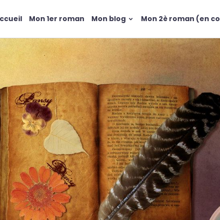
ccueil
Mon 1er roman
Mon blog
Mon 2è roman (en co