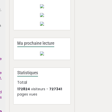
.
n
Ma prochaine lecture
ie
e
Statistiques
t,
Total
172824
visiteurs -
727341
d
pages vues
es
p