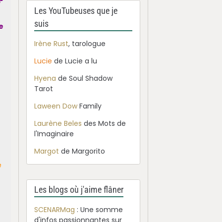
Les YouTubeuses que je
suis
e
Irène Rust
, tarologue
Lucie
de Lucie a lu
Hyena
de Soul Shadow
Tarot
Laween Dow
Family
Laurène Beles
des Mots de
l'Imaginaire
Margot
de Margorito
e
Les blogs où j'aime flâner
SCENARMag
: Une somme
d'infos passionnantes sur