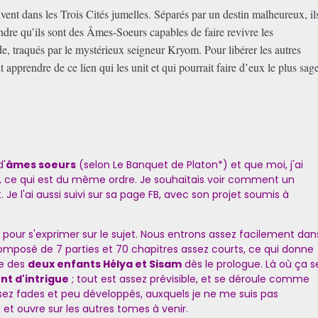
ent dans les Trois Cités jumelles. Séparés par un destin malheureux, il
ndre qu’ils sont des Âmes-Soeurs capables de faire revivre les
e, traqués par le mystérieux seigneur Kryom. Pour libérer les autres
 apprendre de ce lien qui les unit et qui pourrait faire d’eux le plus sag
d'
âmes soeurs
(selon Le Banquet de Platon*) et que moi, j'ai
s, ce qui est du même ordre. Je souhaitais voir comment un
. Je l'ai aussi suivi sur sa page FB, avec son projet soumis à
y
pour s'exprimer sur le sujet. Nous entrons assez facilement dan
omposé de 7 parties et 70 chapitres assez courts, ce qui donne
ce des
deux enfants Hélya et Sisam
dès le prologue. Là où ça s
nt d'intrigue
; tout est assez prévisible, et se déroule comme
sez fades et peu développés, auxquels je ne me suis pas
 et ouvre sur les autres tomes à venir.