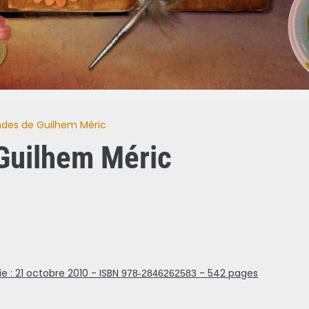
ndes de Guilhem Méric
Guilhem Méric
ie : 21 octobre 2010 - ISBN
- 542 pages
978-2846262583