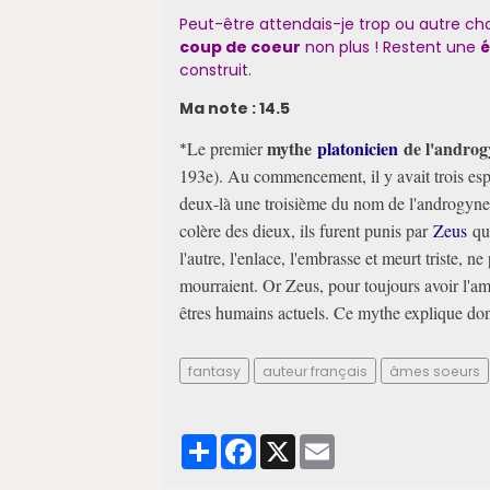
Peut-être attendais-je trop ou autre c
coup de coeur
non plus ! Restent une
é
construit.
Ma note : 14.5
mythe
platonicien
de l'androg
Le premier
*
193e). Au commencement, il y avait trois esp
deux-là une troisième du nom de l'androgyne
colère des dieux, ils furent punis par
Zeus
qui
l'autre, l'enlace, l'embrasse et meurt triste, n
mourraient. Or Zeus, pour toujours avoir l'am
êtres humains actuels. Ce mythe explique d
fantasy
auteur français
âmes soeurs
Partager
Facebook
X
Email