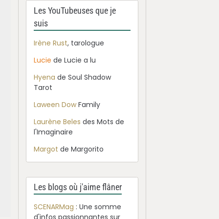
Les YouTubeuses que je
suis
Irène Rust
, tarologue
Lucie
de Lucie a lu
-
Hyena
de Soul Shadow
Tarot
Laween Dow
Family
Laurène Beles
des Mots de
l'Imaginaire
Margot
de Margorito
Les blogs où j'aime flâner
SCENARMag
: Une somme
d'infos passionnantes sur