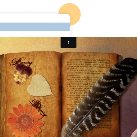
ccueil
Mon 1er roman
Mon blog
Mon 2è roman (en co