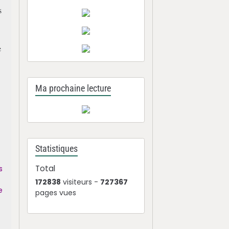
s
e
Ma prochaine lecture
Statistiques
Total
s
172838
visiteurs -
727367
e
pages vues