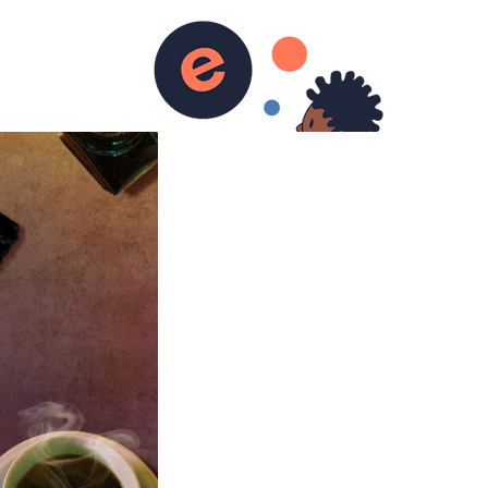
urs)
Ecriture
Contact