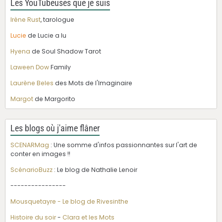
Les YouTubeuses que je suis
Irène Rust
, tarologue
Lucie
de Lucie a lu
Hyena
de Soul Shadow Tarot
Laween Dow
Family
Laurène Beles
des Mots de l'Imaginaire
Margot
de Margorito
Les blogs où j'aime flâner
SCENARMag
: Une somme d'infos passionnantes sur l'art de
conter en images !!
ScénarioBuzz
: Le blog de Nathalie Lenoir
----------------
Mousquetayre - Le blog de Rivesinthe
Histoire du soir
-
Clara et les Mots