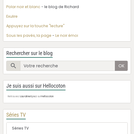
Polar noir et blanc
- le blog de Richard
Exulire
Appuyez sur la touche "lecture"
Sous les pavés, la page
-
Le noir émoi
Rechercher sur le blog
OK
Je suis aussi sur Hellocoton
Retrouvez
LauralineXywz
sur
Hellocoton
Séries TV
Séries TV