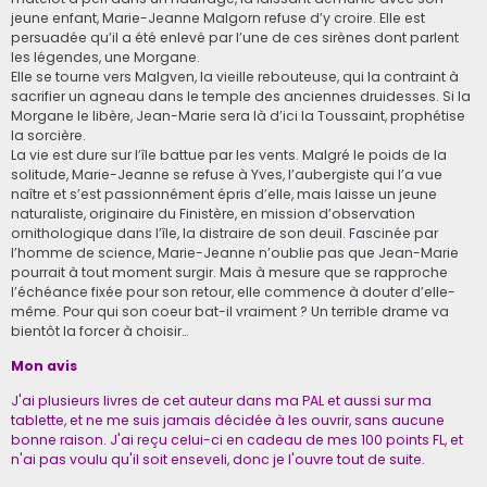
jeune enfant, Marie-Jeanne Malgorn refuse d’y croire. Elle est
persuadée qu’il a été enlevé par l’une de ces sirènes dont parlent
les légendes, une Morgane.
Elle se tourne vers Malgven, la vieille rebouteuse, qui la contraint à
sacrifier un agneau dans le temple des anciennes druidesses. Si la
Morgane le libère, Jean-Marie sera là d’ici la Toussaint, prophétise
la sorcière.
La vie est dure sur l’île battue par les vents. Malgré le poids de la
solitude, Marie-Jeanne se refuse à Yves, l’aubergiste qui l’a vue
naître et s’est passionnément épris d’elle, mais laisse un jeune
naturaliste, originaire du Finistère, en mission d’observation
ornithologique dans l’île, la distraire de son deuil. Fascinée par
l’homme de science, Marie-Jeanne n’oublie pas que Jean-Marie
pourrait à tout moment surgir. Mais à mesure que se rapproche
l’échéance fixée pour son retour, elle commence à douter d’elle-
même. Pour qui son coeur bat-il vraiment ? Un terrible drame va
bientôt la forcer à choisir…
Mon avis
J'ai plusieurs livres de cet auteur dans ma PAL et aussi sur ma
tablette, et ne me suis jamais décidée à les ouvrir, sans aucune
bonne raison. J'ai reçu celui-ci en cadeau de mes 100 points FL, et
n'ai pas voulu qu'il soit enseveli, donc je l'ouvre tout de suite.