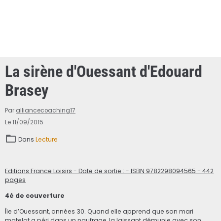
La sirène d'Ouessant d'Edouard
Brasey
Par
alliancecoaching17
Le 11/09/2015
Dans
Lecture
Editions France Loisirs - Date de sortie : - ISBN 9782298094565 - 442
pages
4è de couverture
Île d’Ouessant, années 30. Quand elle apprend que son mari
matelot a péri dans un naufrage, la laissant démunie avec son