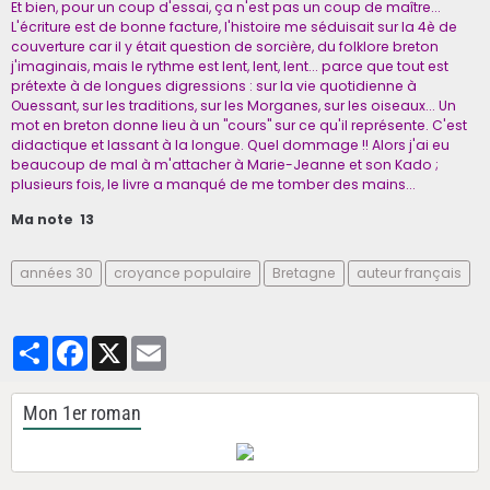
Et bien, pour un coup d'essai, ça n'est pas un coup de maître...
L'écriture est de bonne facture, l'histoire me séduisait sur la 4è de
couverture car il y était question de sorcière, du folklore breton
j'imaginais, mais le rythme est lent, lent, lent... parce que tout est
prétexte à de longues digressions : sur la vie quotidienne à
Ouessant, sur les traditions, sur les Morganes, sur les oiseaux... Un
mot en breton donne lieu à un "cours" sur ce qu'il représente. C'est
didactique et lassant à la longue. Quel dommage !! Alors j'ai eu
beaucoup de mal à m'attacher à Marie-Jeanne et son Kado ;
plusieurs fois, le livre a manqué de me tomber des mains...
Ma note 13
années 30
croyance populaire
Bretagne
auteur français
Partager
Facebook
X
Email
Mon 1er roman