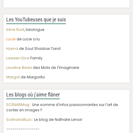
Les YouTubeuses que je suis
Irène Rust
, tarologue
Lucie
de Lucie a lu
Hyena
de Soul Shadow Tarot
Laween Dow
Family
Laurène Beles
des Mots de l'Imaginaire
Margot
de Margorito
Les blogs où j'aime flâner
SCENARMag
: Une somme d'infos passionnantes sur l'art de
conter en images !!
ScénarioBuzz
: Le blog de Nathalie Lenoir
----------------