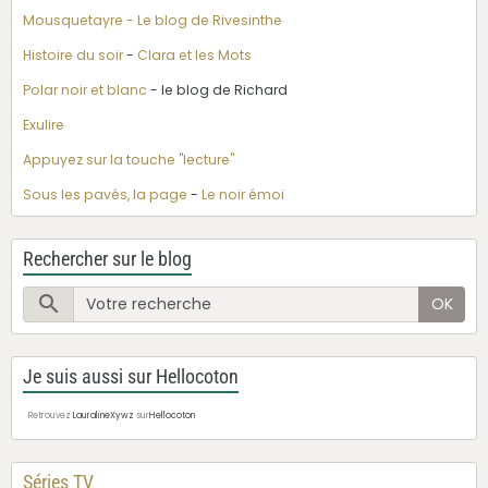
Mousquetayre - Le blog de Rivesinthe
Histoire du soir
-
Clara et les Mots
Polar noir et blanc
- le blog de Richard
Exulire
Appuyez sur la touche "lecture"
Sous les pavés, la page
-
Le noir émoi
Rechercher sur le blog
OK
Je suis aussi sur Hellocoton
Retrouvez
LauralineXywz
sur
Hellocoton
Séries TV