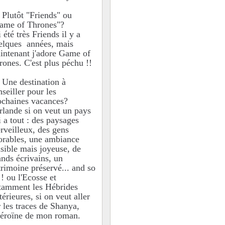
 Plutôt "Friends" ou
ame of Thrones"?
i été très Friends il y a
elques années, mais
intenant j'adore Game of
rones. C'est plus péchu !!
 Une destination à
nseiller pour les
ochaines vacances?
Irlande si on veut un pays
i a tout : des paysages
rveilleux, des gens
orables, une ambiance
isible mais joyeuse, de
ands écrivains, un
trimoine préservé... and so
 ! ou l'Ecosse et
tamment les Hébrides
érieures, si on veut aller
r les traces de Shanya,
Héroïne de mon roman.