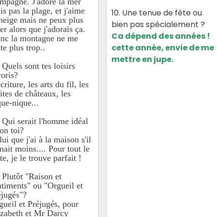
mpagne. J'adore la mer
is pas la plage, et j'aime
10. Une tenue de fête ou
 neige mais ne peux plus
bien pas spécialement ?
er alors que j'adorais ça.
Ca dépend des années !
nc la montagne ne me
cette année, envie de me
te plus trop..
mettre en jupe.
 Quels sont tes loisirs
voris?
criture, les arts du fil, les
sites de châteaux, les
que-nique...
 Qui serait l'homme idéal
lon toi?
ui que j'ai à la maison s'il
mait moins.... Pour tout le
te, je le trouve parfait !
 Plutôt "Raison et
ntiments" ou "Orgueil et
éjugés"?
gueil et Préjugés, pour
izabeth et Mr Darcy