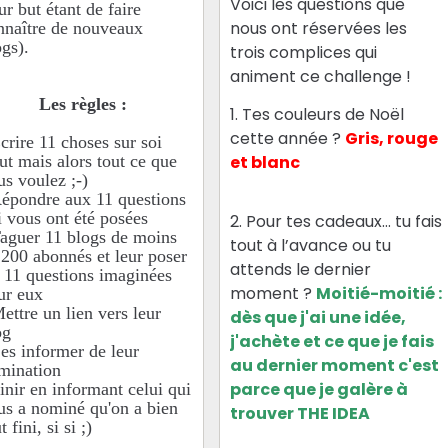
Voici les questions que
ur but étant de faire
nous ont réservées les
nnaître de nouveaux
ogs).
trois complices qui
animent ce challenge !
Les règles :
1. Tes couleurs de Noël
cette année ?
Gris, rouge
Ecrire 11 choses sur soi
out mais alors tout ce que
et blanc
us voulez ;-)
Répondre aux 11 questions
i vous ont été posées
2. Pour tes cadeaux… tu fais
Taguer 11 blogs de moins
tout à l’avance ou tu
 200 abonnés et leur poser
attends le dernier
s 11 questions imaginées
moment ?
Moitié-moitié :
ur eux
Mettre un lien vers leur
dès que j'ai une idée,
og
j'achète et ce que je fais
Les informer de leur
au dernier moment c'est
mination
parce que je galère à
Finir en informant celui qui
us a nominé qu'on a bien
trouver THE IDEA
t fini, si si ;)