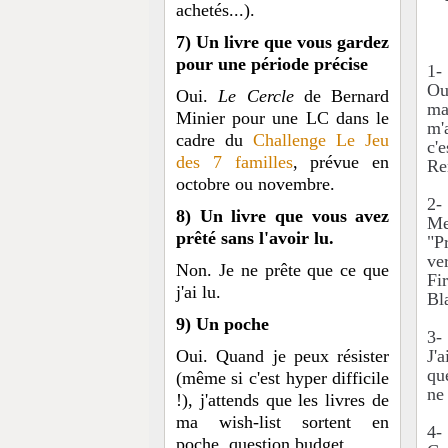
achetés...).
7) Un livre que vous gardez
pour une période précise
1-
Ouh
Oui.
Le Cercle
de Bernard
ma
Minier pour une LC dans le
m'
cadre du
Challenge Le Jeu
c'
des 7 familles
, prévue en
Re
octobre ou novembre.
2-
8) Un livre que vous avez
Me
prêté sans l'avoir lu.
"P
ve
Non. Je ne prête que ce que
Fi
j'ai lu.
Bl
9) Un poche
3-
Oui. Quand je peux résister
J'
qu
(même si c'est hyper difficile
ne
!), j'attends que les livres de
ma wish-list sortent en
4-
poche, question budget...