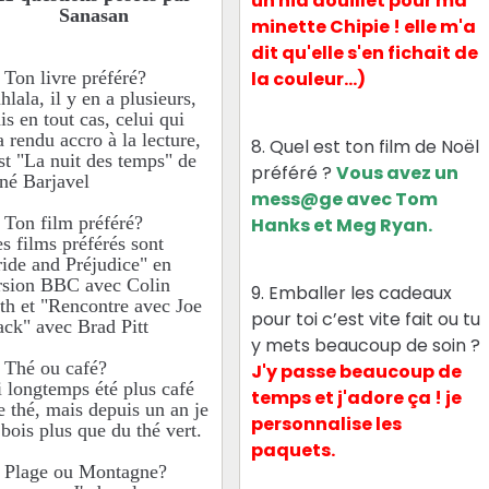
un nid douillet pour ma
Sanasan
minette Chipie ! elle m'a
dit qu'elle s'en fichait de
 Ton livre préféré?
la couleur...)
lala, il y en a plusieurs,
is en tout cas, celui qui
a rendu accro à la lecture,
8. Quel est ton film de Noël
est "La nuit des temps" de
préféré ?
Vous avez un
né Barjavel
mess@ge avec Tom
 Ton film préféré?
Hanks et Meg Ryan.
s films préférés sont
ride and Préjudice" en
rsion BBC avec Colin
9. Emballer les cadeaux
rth et "Rencontre avec Joe
pour toi c’est vite fait ou tu
ack" avec Brad Pitt
y mets beaucoup de soin ?
 Thé ou café?
J'y passe beaucoup de
ai longtemps été plus café
temps et j'adore ça ! je
e thé, mais depuis un an je
personnalise les
 bois plus que du thé vert.
paquets.
 Plage ou Montagne?