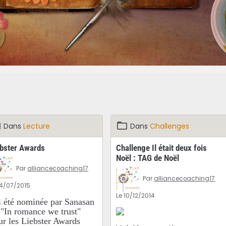
Dans
Lecture
Dans
Challenges
ebster Awards
Challenge Il était deux fois
Noël : TAG de Noël
Par
alliancecoaching17
Par
alliancecoaching17
14/07/2015
Le 10/12/2014
ai été nominée par Sanasan
 "In romance we trust"
ur les Liebster Awards