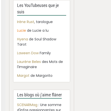
Les YouTubeuses que je
suis
Irène Rust
, tarologue
Lucie
de Lucie a lu
Hyena
de Soul Shadow
Tarot
Laween Dow
Family
Laurène Beles
des Mots de
l'Imaginaire
Margot
de Margorito
Les blogs où j'aime flâner
SCENARMag
: Une somme
d'infos passionnantes sur