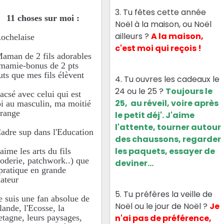
3. Tu fêtes cette année
11 choses sur moi :
Noël à la maison, ou Noël
ailleurs ?
A la maison,
Rochelaise
c'est moi qui reçois !
Maman de 2 fils adorables
 mamie-bonus de 2 pts
uts que mes fils élèvent
4. Tu ouvres les cadeaux le
24 ou le 25 ?
Toujours le
Pacsé avec celui qui est
25, au réveil, voire après
i au masculin, ma moitié
orange
le petit déj'.
J'aime
l'attente, tourner autour
Cadre sup dans l'Education
des chaussons, regarder
les paquets, essayer de
'aime les arts du fils
roderie, patchwork..) que
deviner...
 pratique en grande
ateur
5. Tu préfères la veille de
Je suis une fan absolue de
Noël ou le jour de Noël ?
Je
rlande, l'Ecosse, la
etagne, leurs paysages,
n'ai pas de préférence,