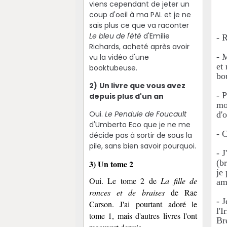
viens cependant de jeter un
coup d'oeil à ma PAL et je ne
sais plus ce que va raconter
Le bleu de l'été
d'Emilie
- 
Richards, acheté après avoir
- 
vu la vidéo d'une
et
booktubeuse.
bo
2)
Un livre que vous avez
- 
depuis plus d'un an
mo
Oui.
Le Pendule de Foucault
d'
d'Umberto Eco que je ne me
- 
décide pas à sortir de sous la
pile, sans bien savoir pourquoi.
- J
(b
3) Un tome 2
je
Oui. Le tome 2 de
La fille de
am
ronces et de braises
de Rae
- 
Carson. J'ai pourtant adoré le
l'I
tome 1, mais d'autres livres l'ont
Br