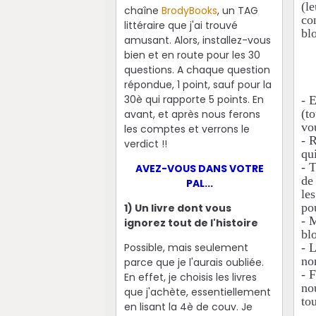
(le
chaîne
BrodyBooks
, un TAG
co
littéraire que j'ai trouvé
bl
amusant. Alors, installez-vous
bien et en route pour les 30
questions. A chaque question
répondue, 1 point, sauf pour la
30è qui rapporte 5 points. En
- 
(t
avant, et après nous ferons
vo
les comptes et verrons le
- 
verdict !!
qu
- 
AVEZ-VOUS DANS VOTRE
de
PAL...
le
po
1) Un livre dont vous
- 
ignorez tout de l'histoire
bl
Possible, mais seulement
- 
no
parce que je l'aurais oubliée.
- 
En effet, je choisis les livres
no
que j'achète, essentiellement
tou
en lisant la 4è de couv. Je