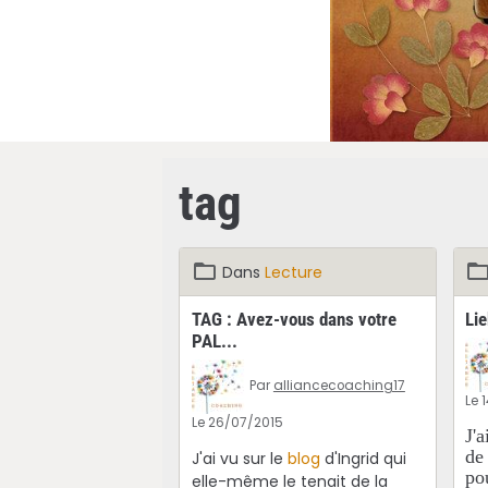
tag
Dans
Lecture
TAG : Avez-vous dans votre
Li
PAL...
Par
alliancecoaching17
Le 
Le 26/07/2015
J'
de
J'ai vu sur le
blog
d'Ingrid qui
po
elle-même le tenait de la