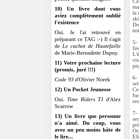
Ca
ma
10) Un livre dont vous
la
aviez complètement oublié
ski
l'existence
Do
ten
Oui. Je l'ai retrouvé en
préparant ce TAG :-) Il s'agit
5-
de
Le cachot de Hautefaille
fa
de Marie-Bernadette Dupuy.
L'é
vi
11) Votre prochaine lecture
pi
(promis, juré !!!)
6-
Code 93
d'Olivier Norek
se
12) Un Pocket Jeunesse
Cel
fu
Oui.
Time Riders T1
d'Alex
res
Scarrow
7-
13) Un livre que personne
se
n'a aimé. Du coup, vous
pr
avez un peu moins hâte de
Or
le lire...
El