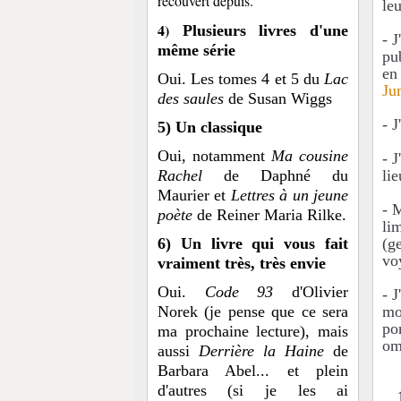
recouvert depuis.
le
4)
Plusieurs livres d'une
- J
même série
pu
en
Oui. Les tomes 4 et 5 du
Lac
Ju
des saules
de Susan Wiggs
- 
5) Un classique
Oui, notamment
Ma cousine
- J
Rachel
de Daphné du
lie
Maurier et
Lettres à un jeune
- 
poète
de Reiner Maria Rilke.
lim
6) Un livre qui vous fait
(g
vo
vraiment très, très envie
Oui.
Code 93
d'Olivier
- J
Norek (je pense que ce sera
mo
po
ma prochaine lecture), mais
om
aussi
Derrière la Haine
de
Barbara Abel... et plein
d'autres (si je les ai