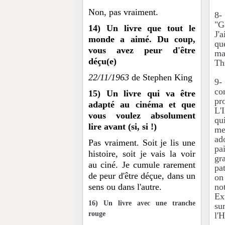
Non, pas vraiment.
8-
"G
14) Un livre que tout le
J'a
monde a aimé. Du coup,
qu
vous avez peur d'être
ma
déçu(e)
Th
22/11/1963
de Stephen King
9-
co
15) Un livre qui va être
pr
adapté au cinéma et que
L'
vous voulez absolument
qu
lire avant (si, si !)
me
ad
Pas vraiment. Soit je lis une
pa
histoire, soit je vais la voir
gr
au ciné. Je cumule rarement
pa
de peur d'être déçue, dans un
on
sens ou dans l'autre.
no
Ext
16) Un livre avec une tranche
su
rouge
l'