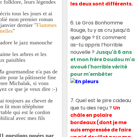
ur folklore, leurs légendes
les deux sont différents.
'écris tous les jours et ai
blié mon premier roman
6. Le Gros Bonhomme
 janvier dernier "
Flammes
Rouge, tu y as cru jusqu’à
melles
"
quel âge ? Et comment
J'adore le jazz manouche
as-tu appris l’horrible
nouvelle ?
Jusqu'à 6 ans
'aime les arbres et les
et mon frère Doudou m'a
ux paisibles
avoué l'horrible vérité
Ma gourmandise n'a pas de
pour m'embêter
ite pour la pâtisserie fine
enre Michalak, si vous
yez ce que je veux dire :-)
7. Quel est le pire cadeau
'ai toujours au chevet de
n lit mon téléphone
que tu aies reçu ?
Un
rtable qui est le cordon
châle en polaire
bilical avec mes fils
bordeaux (dont je me
suis empressée de faire
11 questions posées par