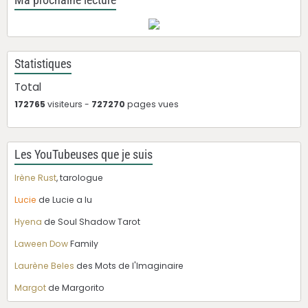
Ma prochaine lecture
Statistiques
Total
172765
visiteurs -
727270
pages vues
Les YouTubeuses que je suis
Irène Rust
, tarologue
Lucie
de Lucie a lu
Hyena
de Soul Shadow Tarot
Laween Dow
Family
Laurène Beles
des Mots de l'Imaginaire
Margot
de Margorito