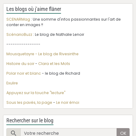
Les blogs où j'aime flâner
SCENARMag
: Une somme d'infos passionnantes sur l'art de
conter en images !!
ScénarioBuzz
: Le blog de Nathalie Lenoir
----------------
Mousquetayre - Le blog de Rivesinthe
Histoire du soir
-
Clara et les Mots
Polar noir et blanc
- le blog de Richard
Exulire
Appuyez sur la touche "lecture"
Sous les pavés, la page
-
Le noir émoi
Rechercher sur le blog
OK