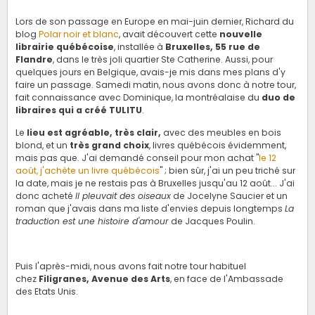
Lors de son passage en Europe en mai-juin dernier, Richard du
blog
Polar noir et blanc
, avait découvert cette
nouvelle
librairie québécoise
, installée à
Bruxelles, 55 rue de
Flandre
, dans le très joli quartier Ste Catherine. Aussi, pour
quelques jours en Belgique, avais-je mis dans mes plans d'y
faire un passage. Samedi matin, nous avons donc à notre tour,
fait connaissance avec Dominique, la montréalaise du
duo de
libraires qui a créé TULITU
.
Le
lieu est agréable, très clair,
avec des meubles en bois
blond, et un
très grand choix
, livres québécois évidemment,
mais pas que. J'ai demandé conseil pour mon achat "
le 12
août, j'achète un livre québécois
" ; bien sûr, j'ai un peu triché sur
la date, mais je ne restais pas à Bruxelles jusqu'au 12 août... J'ai
donc acheté
Il pleuvait des oiseaux
de Jocelyne Saucier et un
roman que j'avais dans ma liste d'envies depuis longtemps
La
traduction est une histoire d'amour
de Jacques Poulin.
Puis l'après-midi, nous avons fait notre tour habituel
chez
Filigranes, Avenue des Arts
, en face de l'Ambassade
des Etats Unis.