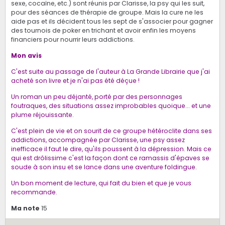
sexe, cocaïne, etc.) sont réunis par Clarisse, la psy qui les suit,
pour des séances de thérapie de groupe. Mais la cure ne les
aide pas et ils décident tous les sept de s'associer pour gagner
des tournois de poker en trichant et avoir enfin les moyens
financiers pour nourrir leurs addictions.
Mon avis
C'est suite au passage de l'auteur à La Grande Librairie que j'ai
acheté son livre et je n'ai pas été déçue !
Un roman un peu déjanté, porté par des personnages
foutraques, des situations assez improbables quoique... et une
plume réjouissante.
C'est plein de vie et on sourit de ce groupe hétéroclite dans ses
addictions, accompagnée par Clarisse, une psy assez
inefficace il faut le dire, qu'ils poussent à la dépression. Mais ce
qui est drôlissime c'est la façon dont ce ramassis d'épaves se
soude à son insu et se lance dans une aventure foldingue.
Un bon moment de lecture, qui fait du bien et que je vous
recommande.
Ma note
15