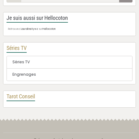
Je suis aussi sur Hellocoton
Retrouvez
LauralineXywz
sur
Hellocoton
Séries TV
Séries TV
Engrenages
Tarot Conseil