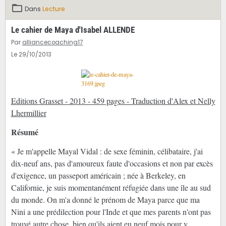
Dans
Lecture
Le cahier de Maya d'Isabel ALLENDE
Par
alliancecoaching17
Le 29/10/2013
Editions Grasset - 2013 - 459 pages - Traduction d'Alex et Nelly
Lhermillier
Résumé
« Je m'appelle Mayal Vidal : de sexe féminin, célibataire, j'ai
dix-neuf ans, pas d'amoureux faute d'occasions et non par excès
d'exigence, un passeport américain ; née à Berkeley, en
Californie, je suis momentanément réfugiée dans une île au sud
du monde. On m'a donné le prénom de Maya parce que ma
Nini a une prédilection pour l'Inde et que mes parents n'ont pas
trouvé autre chose, bien qu'ils aient eu neuf mois pour y