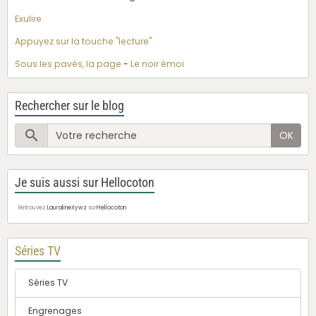
Exulire
Appuyez sur la touche "lecture"
Sous les pavés, la page
-
Le noir émoi
Rechercher sur le blog
OK
Je suis aussi sur Hellocoton
Retrouvez
LauralineXywz
sur
Hellocoton
Séries TV
Séries TV
Engrenages