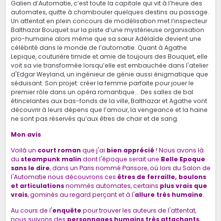
Galien d’Automatie, c’est toute la capitale qui vit à l’heure des
automates, quitte à chambouler quelques destins au passage.
Un attentat en plein concours de modélisation met l’inspecteur
Balthazar Bouquet sur la piste d’une mystérieuse organisation
pro-humaine alors même que sa sœur Adélaïde devient une
célébrité dans le monde de l’automatie. Quant à Agathe
Lepique, couturière timide et amie de toujours des Bouquet, elle
voit sa vie transformée lorsqu’elle est embauchée dans l'atelier
d'Edgar Weyland, un ingénieur de génie aussi énigmatique que
séduisant. Son projet: créer la femme parfaite pour jouer le
premier rôle dans un opéra romantique... Des salles de bal
étincelantes aux bas-fonds de la ville, Balthazar et Agathe vont
découvrir à leurs dépens que l’amour, la vengeance et la haine
ne sont pas réservés qu’aux êtres de chair et de sang.
Mon avis
Voilà un
court roman
que j'ai
bien apprécié
! Nous avons là
du
steampunk malin
dont l'époque serait une
Belle Epoque
sans le dire
, dans un Paris nommé Parisore, où lors du Salon de
l'Automatie nous découvrons ces
êtres de ferraille, boulons
et articulations
nommés automates, certains
plus vrais que
vrais
, gominés au regard perçant et à l'
allure très humaine
.
Au cours de l'
enquête
pour trouver les auteurs de l'attentat,
nous suivons des
personnages humains très attachants
,