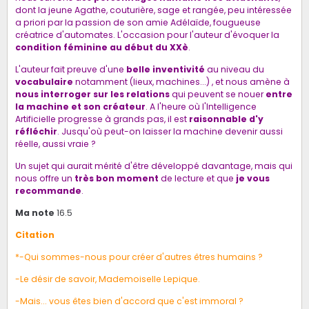
dont la jeune Agathe, couturière, sage et rangée, peu intéressée
a priori par la passion de son amie Adélaïde, fougueuse
créatrice d'automates. L'occasion pour l'auteur d'évoquer la
condition féminine au début du XXè
.
L'auteur fait preuve d'une
belle inventivité
au niveau du
vocabulaire
notamment (lieux, machines...) , et nous amène à
nous interroger sur les relations
qui peuvent se nouer
entre
la machine et son créateur
. A l'heure où l'Intelligence
Artificielle progresse à grands pas, il est
raisonnable d'y
réfléchir
. Jusqu'où peut-on laisser la machine devenir aussi
réelle, aussi vraie ?
Un sujet qui aurait mérité d'être développé davantage, mais qui
nous offre un
très bon moment
de lecture et que
je vous
recommande
.
Ma note
16.5
Citation
*-Qui sommes-nous pour créer d'autres êtres humains ?
-Le désir de savoir, Mademoiselle Lepique.
-Mais... vous êtes bien d'accord que c'est immoral ?