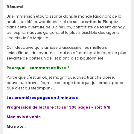
Résumé
Une immersion étourdissante dans le monde fascinant de la
haute société edwardienne - et de ses bas-fonds. Plongez
dans cette aventure de Lucifer Box, portraitiste de talent, dandy,
bel esprit, mauvais garçon... et le plus irrésistible des agents
secrets de Sa Majesté.
Où il découvre qui s'amuse à assassiner les meilleurs
scientifiques du royaume - tout en déterminant la façon la plus
seyante de porter un oeillet blanc à sa boutonnière.
Pourquoi - comment ce livre ?
Parce que c'est un objet magnifique, avec tranche dorée,
couverture travaillée, mise en page baroque, justement parce
que c'est du steampunk...
Les premières pages en 3 minutes
Progression de lecture : 15 sur 306 pages - soit 5 %
Mon avis à venir...
Ma note :