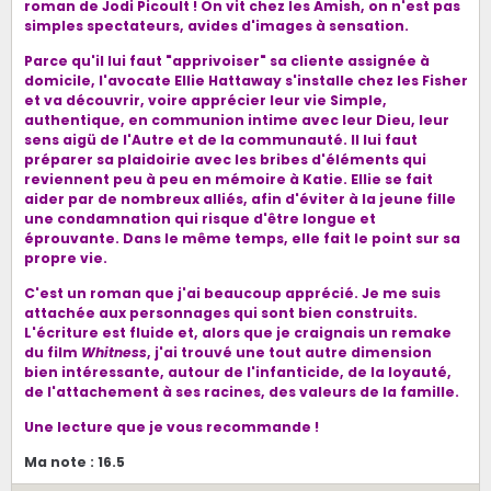
roman de Jodi Picoult !
On vit chez les Amish, on n'est pas
simples spectateurs, avides d'images à sensation.
Parce qu'il lui faut "apprivoiser" sa cliente assignée à
domicile, l'avocate Ellie Hattaway s'installe chez les Fisher
et va découvrir, voire apprécier leur vie Simple,
authentique, en communion intime avec leur Dieu, leur
sens aigü de l'Autre et de la communauté. Il lui faut
préparer sa plaidoirie avec les bribes d'éléments qui
reviennent peu à peu en mémoire à Katie. Ellie se fait
aider par de nombreux alliés, afin d'éviter à la jeune fille
une condamnation qui risque d'être longue et
éprouvante. Dans le même temps, elle fait le point sur sa
propre vie.
C'est un roman que j'ai beaucoup apprécié. Je me suis
attachée aux personnages qui sont bien construits.
L'écriture est fluide et, alors que je craignais un remake
du film
Whitness
, j'ai trouvé une tout autre dimension
bien intéressante, autour de l'infanticide, de la loyauté,
de l'attachement à ses racines, des valeurs de la famille.
Une lecture que je vous recommande !
Ma note : 16.5