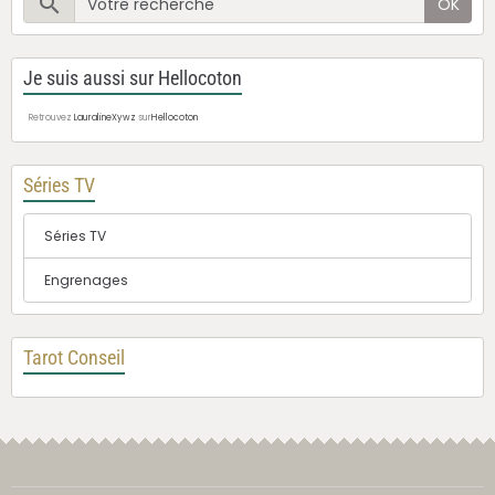
OK
Je suis aussi sur Hellocoton
Retrouvez
LauralineXywz
sur
Hellocoton
Séries TV
Séries TV
Engrenages
Tarot Conseil