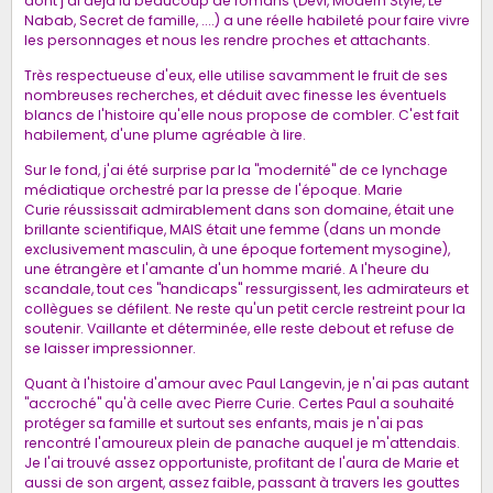
dont j'ai déjà lu beaucoup de romans (Devi, Modern Style, Le
Nabab, Secret de famille, ....) a une réelle habileté pour faire vivre
les personnages et nous les rendre proches et attachants.
Très respectueuse d'eux, elle utilise savamment le fruit de ses
nombreuses recherches, et déduit avec finesse les éventuels
blancs de l'histoire qu'elle nous propose de combler. C'est fait
habilement, d'une plume agréable à lire.
Sur le fond, j'ai été surprise par la "modernité" de ce lynchage
médiatique orchestré par la presse de l'époque. Marie
Curie réussissait admirablement dans son domaine, était une
brillante scientifique, MAIS était une femme (dans un monde
exclusivement masculin, à une époque fortement mysogine),
une étrangère et l'amante d'un homme marié. A l'heure du
scandale, tout ces "handicaps" ressurgissent, les admirateurs et
collègues se défilent. Ne reste qu'un petit cercle restreint pour la
soutenir. Vaillante et déterminée, elle reste debout et refuse de
se laisser impressionner.
Quant à l'histoire d'amour avec Paul Langevin, je n'ai pas autant
"accroché" qu'à celle avec Pierre Curie. Certes Paul a souhaité
protéger sa famille et surtout ses enfants, mais je n'ai pas
rencontré l'amoureux plein de panache auquel je m'attendais.
Je l'ai trouvé assez opportuniste, profitant de l'aura de Marie et
aussi de son argent, assez faible, passant à travers les gouttes