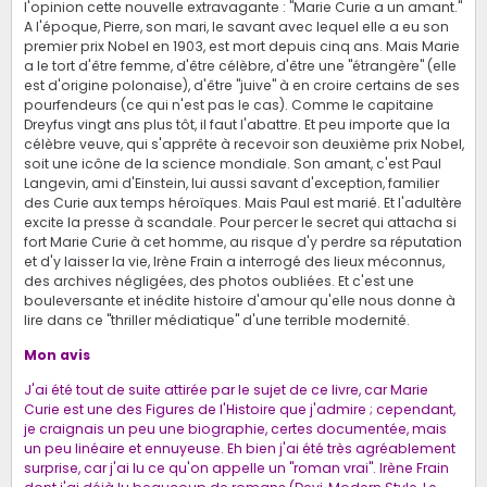
l'opinion cette nouvelle extravagante : "Marie Curie a un amant."
A l'époque, Pierre, son mari, le savant avec lequel elle a eu son
premier prix Nobel en 1903, est mort depuis cinq ans. Mais Marie
a le tort d'être femme, d'être célèbre, d'être une "étrangère" (elle
est d'origine polonaise), d'être "juive" à en croire certains de ses
pourfendeurs (ce qui n'est pas le cas). Comme le capitaine
Dreyfus vingt ans plus tôt, il faut l'abattre. Et peu importe que la
célèbre veuve, qui s'apprête à recevoir son deuxième prix Nobel,
soit une icône de la science mondiale. Son amant, c'est Paul
Langevin, ami d'Einstein, lui aussi savant d'exception, familier
des Curie aux temps héroïques. Mais Paul est marié. Et l'adultère
excite la presse à scandale. Pour percer le secret qui attacha si
fort Marie Curie à cet homme, au risque d'y perdre sa réputation
et d'y laisser la vie, Irène Frain a interrogé des lieux méconnus,
des archives négligées, des photos oubliées. Et c'est une
bouleversante et inédite histoire d'amour qu'elle nous donne à
lire dans ce "thriller médiatique" d'une terrible modernité.
Mon avis
J'ai été tout de suite attirée par le sujet de ce livre, car Marie
Curie est une des Figures de l'Histoire que j'admire ; cependant,
je craignais un peu une biographie, certes documentée, mais
un peu linéaire et ennuyeuse. Eh bien j'ai été très agréablement
surprise, car j'ai lu ce qu'on appelle un "roman vrai". Irène Frain