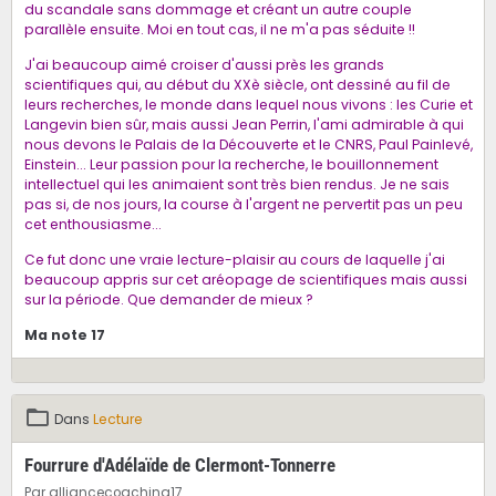
du scandale sans dommage et créant un autre couple
parallèle ensuite. Moi en tout cas, il ne m'a pas séduite !!
J'ai beaucoup aimé croiser d'aussi près les grands
scientifiques qui, au début du XXè siècle, ont dessiné au fil de
leurs recherches, le monde dans lequel nous vivons : les Curie et
Langevin bien sûr, mais aussi Jean Perrin, l'ami admirable à qui
nous devons le Palais de la Découverte et le CNRS, Paul Painlevé,
Einstein... Leur passion pour la recherche, le bouillonnement
intellectuel qui les animaient sont très bien rendus. Je ne sais
pas si, de nos jours, la course à l'argent ne pervertit pas un peu
cet enthousiasme...
Ce fut donc une vraie lecture-plaisir au cours de laquelle j'ai
beaucoup appris sur cet aréopage de scientifiques mais aussi
sur la période. Que demander de mieux ?
Ma note 17
Dans
Lecture
Fourrure d'Adélaïde de Clermont-Tonnerre
Par
alliancecoaching17