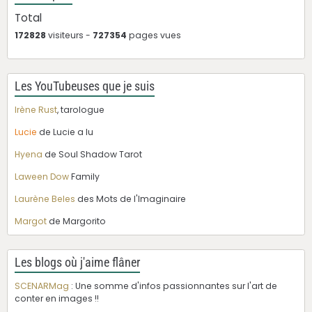
Total
172828
visiteurs -
727354
pages vues
Les YouTubeuses que je suis
Irène Rust
, tarologue
Lucie
de Lucie a lu
Hyena
de Soul Shadow Tarot
Laween Dow
Family
Laurène Beles
des Mots de l'Imaginaire
Margot
de Margorito
Les blogs où j'aime flâner
SCENARMag
: Une somme d'infos passionnantes sur l'art de
conter en images !!