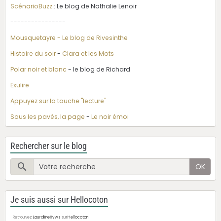
ScénarioBuzz
: Le blog de Nathalie Lenoir
----------------
Mousquetayre - Le blog de Rivesinthe
Histoire du soir
-
Clara et les Mots
Polar noir et blanc
- le blog de Richard
Exulire
Appuyez sur la touche "lecture"
Sous les pavés, la page
-
Le noir émoi
Rechercher sur le blog
OK
Je suis aussi sur Hellocoton
Retrouvez
LauralineXywz
sur
Hellocoton