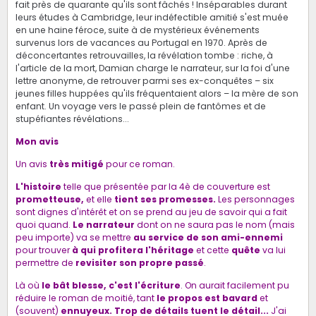
fait près de quarante qu'ils sont fâchés ! Inséparables durant
leurs études à Cambridge, leur indéfectible amitié s'est muée
en une haine féroce, suite à de mystérieux événements
survenus lors de vacances au Portugal en 1970. Après de
déconcertantes retrouvailles, la révélation tombe : riche, à
l'article de la mort, Damian charge le narrateur, sur la foi d'une
lettre anonyme, de retrouver parmi ses ex-conquêtes – six
jeunes filles huppées qu'ils fréquentaient alors – la mère de son
enfant. Un voyage vers le passé plein de fantômes et de
stupéfiantes révélations...
Mon avis
Un avis
très mitigé
pour ce roman.
L'histoire
telle que présentée par la 4è de couverture est
prometteuse,
et elle
tient ses promesses.
Les personnages
sont dignes d'intérêt et on se prend au jeu de savoir qui a fait
quoi quand.
Le narrateur
dont on ne saura pas le nom (mais
peu importe) va se mettre
au service de son ami-ennemi
pour trouver
à qui profitera l'héritage
et cette
quête
va lui
permettre de
revisiter son propre passé
.
Là où
le bât blesse, c'est l'écriture
. On aurait facilement pu
réduire le roman de moitié, tant
le propos est bavard
et
(souvent)
ennuyeux.
Trop de détails tuent le détail...
J'ai