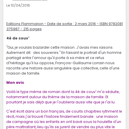
Le 10/04/2016
Editions Flammarion - Date de sortie : 2 mars 2016 - ISBN 9782081
375987 - 215 pages
4è de couv'
"Oui, je voulais bazarder cette maison. J'avais mes raisons.
Autrement dit : des souvenirs." En faisant le portrait d'un homme
partagé entre l'amour qu'il porte à sa mère et ce refus
d'héritage qu'il lui oppose, François-Guillaume Lorrain nous
raconte une histoire aussi singulière que collective, celle d'une
maison de famille.
Mon avis
Voilà le type même de roman dont la 4è de couv' m'a séduite,
notamment autour du thème de la maison de famille. Et
pourtant je sais déjà que je l'oublierai aussi vite que je l'ai lu.
C'est écrit dans un bon français, de courts chapitres rythment le
récit, mais j'ai trouvé l'histoire finalement banale : une maison
de campagne où les enfants en ont bavé sous la houlette d'un
père maltraitant, lieu qu'ils se jurent de vendre au plus vite le