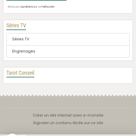
Retrouvez
LauralineXywz
sur
Hellocoton
Séries TV
Séries TV
Engrenages
Tarot Conseil
Créer un site internet avec e-monsite
Signaler un contenu illicite sur ce site