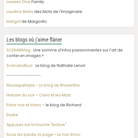
Laween Dow
Family
Laurène Beles
des Mots de l'Imaginaire
Margot
de Margorito
Les blogs où j'aime flâner
SCENARMag
: Une somme d'infos passionnantes sur l'art de
conter en images !!
ScénarioBuzz
: Le blog de Nathalie Lenoir
----------------
Mousquetayre - Le blog de Rivesinthe
Histoire du soir
-
Clara et les Mots
Polar noir et blanc
- le blog de Richard
Exulire
Appuyez sur la touche "lecture"
Sous les pavés, la page
-
Le noir émoi