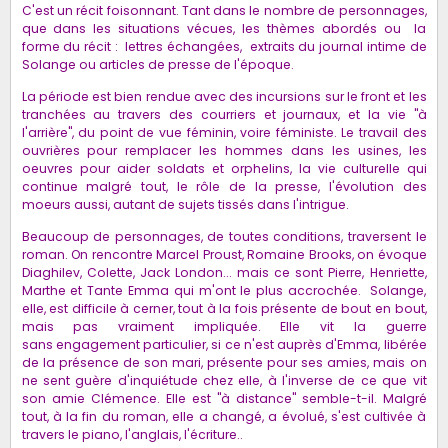
C'est un récit foisonnant. Tant dans le nombre de personnages,
que dans les situations vécues, les thèmes abordés ou la
forme du récit : lettres échangées, extraits du journal intime de
Solange ou articles de presse de l'époque.
La période est bien rendue avec des incursions sur le front et les
tranchées au travers des courriers et journaux, et la vie
"à
l'arrière", du point de vue féminin, voire féministe. Le travail des
ouvrières pour remplacer les hommes dans les usines, les
oeuvres pour aider soldats et orphelins, la vie culturelle qui
continue malgré tout, le rôle de la presse, l'évolution des
moeurs aussi, autant de sujets tissés dans l'intrigue.
Beaucoup de personnages, de toutes conditions, traversent le
roman. On rencontre Marcel Proust, Romaine Brooks, on évoque
Diaghilev, Colette, Jack London... mais ce sont Pierre, Henriette,
Marthe et Tante Emma qui m'ont le plus accrochée. Solange,
elle, est difficile à cerner, tout à la fois présente de bout en bout,
mais pas vraiment impliquée. Elle vit la guerre
sans engagement particulier, si ce n'est auprès d'Emma, libérée
de la présence de son mari, présente pour ses amies, mais on
ne sent guère d'inquiétude chez elle, à l'inverse de ce que vit
son amie Clémence. Elle est "à distance" semble-t-il. Malgré
tout, à la fin du roman, elle a changé, a évolué, s'est cultivée à
travers le piano, l'anglais, l'écriture..