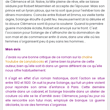
de Clémence et Lili. Naïve, la tête pleine de rêve, elle se laisse
séduire par Robert Maximilien et accepte de l'épouser. Mais son
prince est un tyran jaloux, qui ne la sort que pour l'exhiber lors de
dîners mondains. Coincée entre Robert et Emma, sa vieille tante
aigrie, Solange étouffe à petit feu. Heureusement Lili la délurée et
la douce Clémence sont là pour la soutenir. Quand la première
guerre mondiale éclate, Robert est envoyé sur le front. C'est
l'occasion pour Solange de s'affranchir de la domination de
son mari et de commencer enfin à vivre, dans une ville où les
femmes s'organisent peu à peu sans les hommes...
Mon avis
J'avais vu une bonne critique de ce roman sur la
chaîne
Youtube de Lanylabooks
et j'aime bien la plume de cette
auteur, bien qu'elle soit là dans un genre différent de ce qu'elle
nous offre habituellement.
Il s'agit en effet d'un roman historique, dont l'action se situe
entre 1912 et 1920. On suit la jeune Solange, qui fuit un père violent
pour rejoindre son amie d'enfance à Paris. Cette dernière
chante dans un cabaret, et Solange travaille dans un atelier de
couture où elle se lie d'amitié avec Clémence, jusqu'au jour où
elle rencontre son futur mari, employé de banque. La guerre
déclarée, la vie des femmes s'organise.