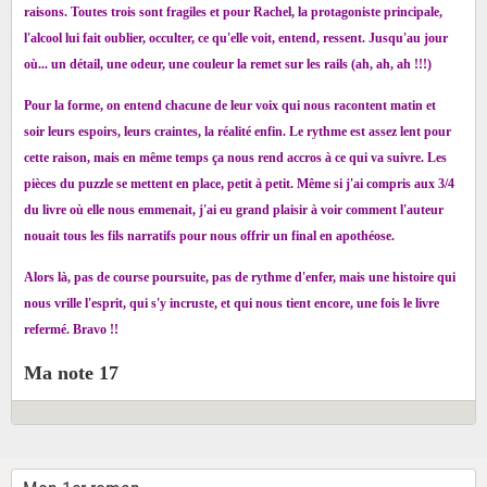
raisons. Toutes trois sont fragiles et pour Rachel, la protagoniste principale,
l'alcool lui fait oublier, occulter, ce qu'elle voit, entend, ressent. Jusqu'au jour
où... un détail, une odeur, une couleur la remet sur les rails (ah, ah, ah !!!)
Pour la forme, on entend chacune de leur voix qui nous racontent matin et
soir leurs espoirs, leurs craintes, la réalité enfin. Le rythme est assez lent pour
cette raison, mais en même temps ça nous rend accros à ce qui va suivre. Les
pièces du puzzle se mettent en place, petit à petit. Même si j'ai compris aux 3/4
du livre où elle nous emmenait, j'ai eu grand plaisir à voir comment l'auteur
nouait tous les fils narratifs pour nous offrir un
final en apothéose.
Alors là, pas de course poursuite, pas de rythme d'enfer, mais une histoire qui
nous vrille l'esprit, qui s'y incruste, et qui nous tient encore, une fois le livre
refermé. Bravo !!
Ma note 17