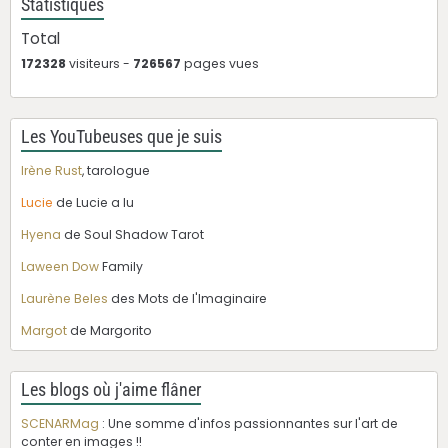
Statistiques
Total
172328
visiteurs -
726567
pages vues
Les YouTubeuses que je suis
Irène Rust
, tarologue
Lucie
de Lucie a lu
Hyena
de Soul Shadow Tarot
Laween Dow
Family
Laurène Beles
des Mots de l'Imaginaire
Margot
de Margorito
Les blogs où j'aime flâner
SCENARMag
: Une somme d'infos passionnantes sur l'art de
conter en images !!