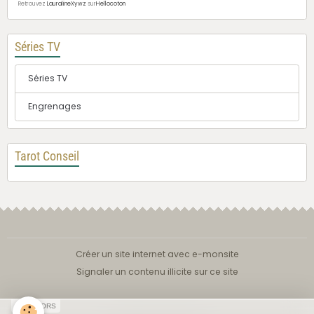
Retrouvez
LauralineXywz
sur
Hellocoton
Séries TV
Séries TV
Engrenages
Tarot Conseil
Créer un site internet avec e-monsite
Signaler un contenu illicite sur ce site
SPONSORS