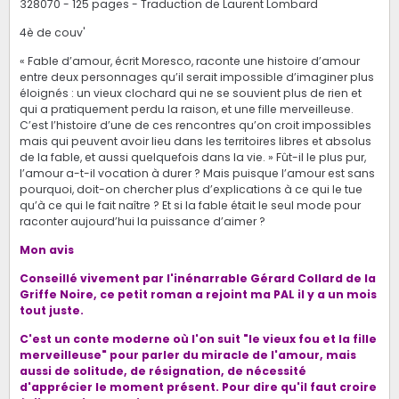
328070 - 125 pages - Traduction de Laurent Lombard
4è de couv'
« Fable d’amour, écrit Moresco, raconte une histoire d’amour
entre deux personnages qu’il serait impossible d’imaginer plus
éloignés : un vieux clochard qui ne se souvient plus de rien et
qui a pratiquement perdu la raison, et une fille merveilleuse.
C’est l’histoire d’une de ces rencontres qu’on croit impossibles
mais qui peuvent avoir lieu dans les territoires libres et absolus
de la fable, et aussi quelquefois dans la vie. » Fût-il le plus pur,
l’amour a-t-il vocation à durer ? Mais puisque l’amour est sans
pourquoi, doit-on chercher plus d’explications à ce qui le tue
qu’à ce qui le fait naître ? Et si la fable était le seul mode pour
raconter aujourd’hui la puissance d’aimer ?
Mon avis
Conseillé vivement par l'inénarrable Gérard Collard de la
Griffe Noire, ce petit roman a rejoint ma PAL il y a un mois
tout juste.
C'est un conte moderne où l'on suit "le vieux fou et la fille
merveilleuse" pour parler du miracle de l'amour, mais
aussi de solitude, de résignation, de nécessité
d'apprécier le moment présent. Pour dire qu'il faut croire