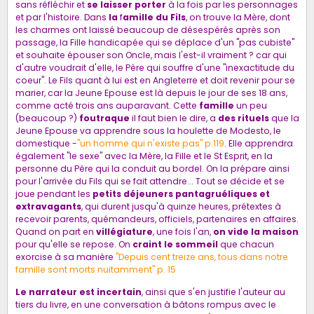
sans réfléchir et
se laisser porter
à la fois par les personnages
et par l'histoire. Dans
la
f
amille du Fils
, on trouve la Mère, dont
les charmes ont laissé beaucoup de désespérés après son
passage, la Fille handicapée qui se déplace d'un "pas cubiste"
et souhaite épouser son Oncle, mais l'est-il vraiment ? car qui
d'autre voudrait d'elle, le Père qui souffre d'une "inexactitude du
coeur". Le Fils quant à lui est en Angleterre et doit revenir pour se
marier, car la Jeune Epouse est là depuis le jour de ses 18 ans,
comme acté trois ans auparavant. Cette
famille
un peu
(beaucoup ?)
foutraque
il faut bien le dire, a
des rituels
que la
Jeune Epouse va apprendre sous la houlette de Modesto, le
domestique -
"un homme qui n'existe pas" p.119
. Elle apprendra
également "le sexe" avec la Mère, la Fille et le St Esprit, en la
personne du Père qui la conduit au bordel. On la prépare ainsi
pour l'arrivée du Fils qui se fait attendre... Tout se décide et se
joue pendant les
petits déjeuners pantagruéliques et
extravagants
, qui durent jusqu'à quinze heures, prétextes à
recevoir parents, quémandeurs, officiels, partenaires en affaires.
Quand on part en
villégiature
, une fois l'an,
on vide la maison
pour qu'elle se repose. On
craint le sommeil
que chacun
exorcise à sa manière
"Depuis cent treize ans, tous dans notre
famille sont morts nuitamment" p. 15
Le narrateur est incertain
, ainsi que s'en justifie l'auteur au
tiers du livre, en une conversation à bâtons rompus avec le