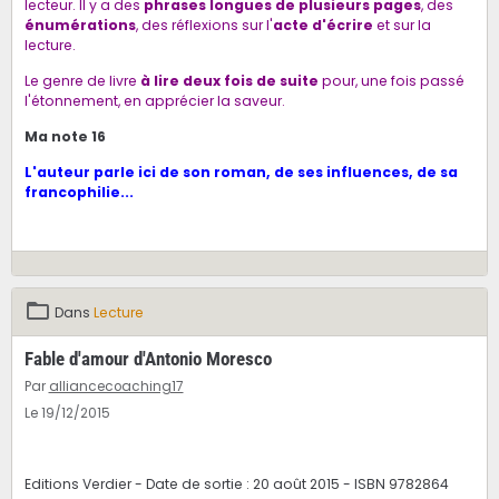
lecteur. Il y a des
phrases longues de plusieurs pages
, des
énumérations
, des réflexions sur l'
acte d'écrire
et sur la
lecture.
Le genre de livre
à lire deux fois de suite
pour, une fois passé
l'étonnement, en apprécier la saveur.
Ma note 16
L'auteur parle
ici
de son roman, de ses influences, de sa
francophilie...
Dans
Lecture
Fable d'amour d'Antonio Moresco
Par
alliancecoaching17
Le 19/12/2015
Editions Verdier - Date de sortie : 20 août 2015 - ISBN 9782864