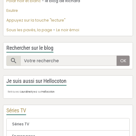
Polar noir et blanc
- le blog de Richard
Exulire
Appuyez sur la touche "lecture"
Sous les pavés, la page
-
Le noir émoi
Rechercher sur le blog
OK
Je suis aussi sur Hellocoton
Retrouvez
LauralineXywz
sur
Hellocoton
Séries TV
Séries TV