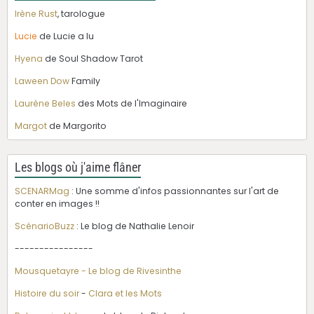
Irène Rust
, tarologue
Lucie
de Lucie a lu
Hyena
de Soul Shadow Tarot
Laween Dow
Family
Laurène Beles
des Mots de l'Imaginaire
Margot
de Margorito
Les blogs où j'aime flâner
SCENARMag
: Une somme d'infos passionnantes sur l'art de
conter en images !!
ScénarioBuzz
: Le blog de Nathalie Lenoir
----------------
Mousquetayre - Le blog de Rivesinthe
Histoire du soir
-
Clara et les Mots