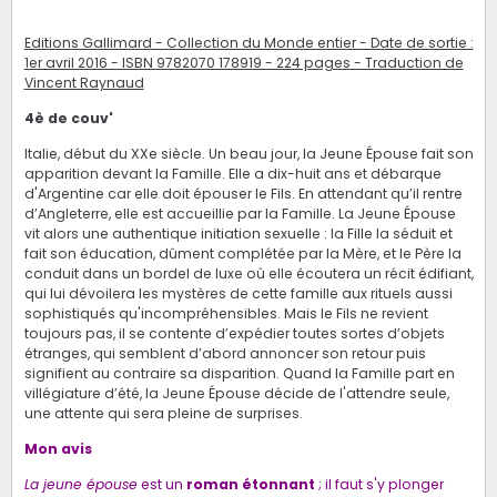
Editions Gallimard - Collection du Monde entier - Date de sortie :
1er avril 2016 - ISBN 9782070 178919 - 224 pages - Traduction de
Vincent Raynaud
4è de couv'
Italie, début du XXe siècle. Un beau jour, la Jeune Épouse fait son
apparition devant la Famille. Elle a dix-huit ans et débarque
d'Argentine car elle doit épouser le Fils. En attendant qu’il rentre
d’Angleterre, elle est accueillie par la Famille. La Jeune Épouse
vit alors une authentique initiation sexuelle : la Fille la séduit et
fait son éducation, dûment complétée par la Mère, et le Père la
conduit dans un bordel de luxe où elle écoutera un récit édifiant,
qui lui dévoilera les mystères de cette famille aux rituels aussi
sophistiqués qu'incompréhensibles. Mais le Fils ne revient
toujours pas, il se contente d’expédier toutes sortes d’objets
étranges, qui semblent d’abord annoncer son retour puis
signifient au contraire sa disparition. Quand la Famille part en
villégiature d’été, la Jeune Épouse décide de l'attendre seule,
une attente qui sera pleine de surprises.
Mon avis
La jeune épouse
est un
roman étonnant
; il faut s'y plonger