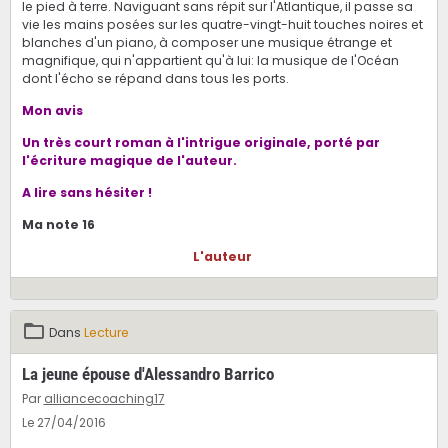
le pied à terre. Naviguant sans répit sur l'Atlantique, il passe sa
vie les mains posées sur les quatre-vingt-huit touches noires et
blanches d'un piano, à composer une musique étrange et
magnifique, qui n'appartient qu'à lui: la musique de l'Océan
dont l'écho se répand dans tous les ports.
Mon avis
Un très court roman à l'intrigue originale, porté par
l'écriture magique de l'auteur.
A lire sans hésiter !
Ma note 16
L'auteur
Dans
Lecture
La jeune épouse d'Alessandro Barrico
Par
alliancecoaching17
Le 27/04/2016