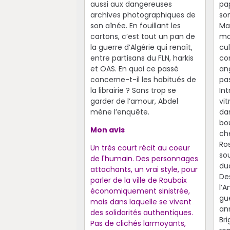
aussi aux dangereuses
pap
archives photographiques de
so
son aînée. En fouillant les
Ma
cartons, c’est tout un pan de
mo
la guerre d’Algérie qui renaît,
cul
entre partisans du FLN, harkis
co
et OAS. En quoi ce passé
ang
concerne-t-il les habitués de
pas
la librairie ? Sans trop se
Int
garder de l’amour, Abdel
vit
mène l’enquête.
dan
bou
Mon avis
che
Ro
Un très court récit au coeur
sou
de l'humain. Des personnages
du
attachants, un vrai style, pour
De
parler de la ville de Roubaix
l’A
économiquement sinistrée,
gu
mais dans laquelle se vivent
an
des solidarités authentiques.
Bri
Pas de clichés larmoyants,