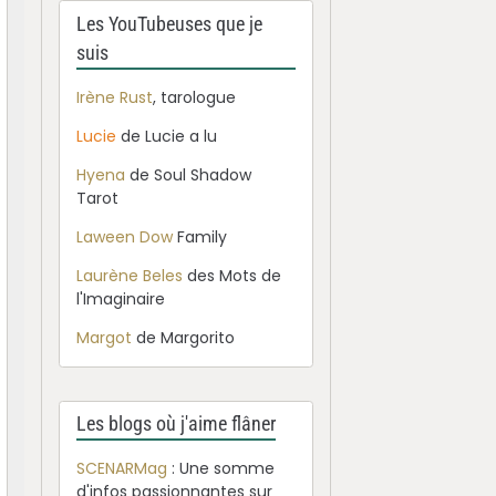
Les YouTubeuses que je
suis
Irène Rust
, tarologue
Lucie
de Lucie a lu
Hyena
de Soul Shadow
Tarot
Laween Dow
Family
Laurène Beles
des Mots de
l'Imaginaire
Margot
de Margorito
Les blogs où j'aime flâner
SCENARMag
: Une somme
d'infos passionnantes sur