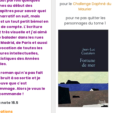
 faut parfois quelques
pour le
Challenge Daphné du
gnes au début des
Maurier
apitres pour savoir quel
 narratif on suit, mais
pour ne pas quitter les
est un tout petit bémol en
personnages du tome 1
n de compte. L'écriture
 très visuelle et j'ai aimé
 balader dans les rues
 Madrid, de Paris et aussi
évocation de toutes les
gures intellectuelles,
tistiques des Années
lles.
 roman qui n'a pas fait
 bruit à sa sortie et je
ouve que c'est
mmage. Alors je vous le
commande !
 note 16.5
tations