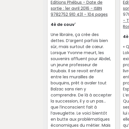
Editions Phébus - Date de
Edi
sortie : 1er avril 2016 - ISBN
sor
9782752 910 431 - 104 pages
97
- 
4è de couv'
Ro
Une libraire, ça crée des
4è
dettes. D’argent parfois bien
sûr, mais surtout de cœur.
« Q
Lorsque Yvonne meurt, les
Lo
souvenirs affluent pour Abdel,
ex
un jeune professeur de
pro
Roubaix. Il se revoit enfant
liv
entre les murailles de
en
bouquins, prêt à avaler tout
pro
Balzac sans rien y
Es
comprendre. De là à accepter
L’e
la succession, il y a un pas…
Qu
que l’inconscient fait à
ses
l’aveuglette. Le voici bientôt
lui
en butte aux problématiques
ell
économiques du métier. Mais
qu’