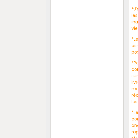
*
J'
le
in
vie
*Le
ass
pos
*Pa
co
su
liv
me
ré
les
*L
co
an
ra