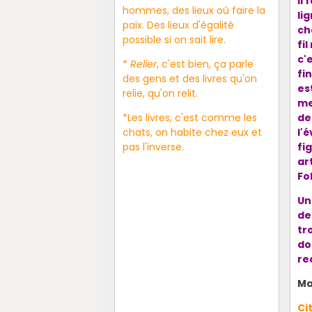
Il
hommes, des lieux où faire la
li
paix. Des lieux d'égalité
ch
possible si on sait lire.
fil
c'
*
Relier
, c'est bien, ça parle
fi
des gens et des livres qu'on
est
relie, qu'on relit.
me
*Les livres, c'est comme les
de
chats, on habite chez eux et
l'
pas l'inverse.
fi
ar
Fo
Un
de
tr
do
re
Ma
Ci