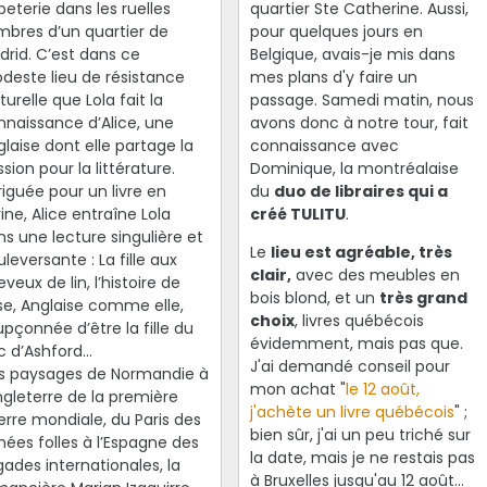
eterie dans les ruelles
quartier Ste Catherine. Aussi,
mbres d’un quartier de
pour quelques jours en
drid. C’est dans ce
Belgique, avais-je mis dans
deste lieu de résistance
mes plans d'y faire un
turelle que Lola fait la
passage. Samedi matin, nous
nnaissance d’Alice, une
avons donc à notre tour, fait
laise dont elle partage la
connaissance avec
sion pour la littérature.
Dominique, la montréalaise
riguée pour un livre en
du
duo de libraires qui a
rine, Alice entraîne Lola
créé TULITU
.
s une lecture singulière et
Le
lieu est agréable, très
leversante : La fille aux
clair,
avec des meubles en
veux de lin, l’histoire de
bois blond, et un
très grand
se, Anglaise comme elle,
choix
, livres québécois
pçonnée d’être la fille du
évidemment, mais pas que.
c d’Ashford…
J'ai demandé conseil pour
s paysages de Normandie à
mon achat "
le 12 août,
ngleterre de la première
j'achète un livre québécois
" ;
erre mondiale, du Paris des
bien sûr, j'ai un peu triché sur
nées folles à l’Espagne des
la date, mais je ne restais pas
gades internationales, la
à Bruxelles jusqu'au 12 août...