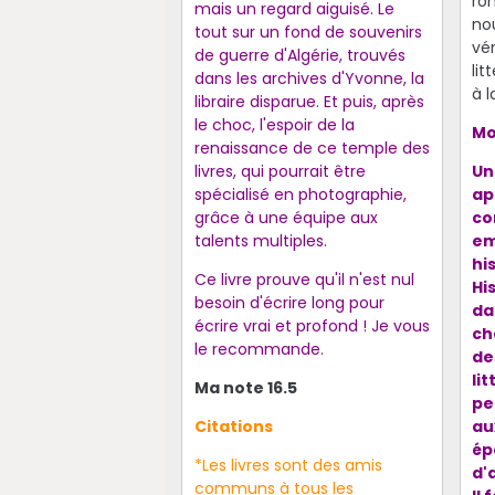
ro
mais un regard aiguisé. Le
no
tout sur un fond de souvenirs
vér
de guerre d'Algérie, trouvés
li
dans les archives d'Yvonne, la
à 
libraire disparue. Et puis, après
le choc, l'espoir de la
Mo
renaissance de ce temple des
livres, qui pourrait être
Un
spécialisé en photographie,
ap
grâce à une équipe aux
co
talents multiples.
em
hi
Ce livre prouve qu'il n'est nul
Hi
besoin d'écrire long pour
da
écrire vrai et profond ! Je vous
ch
le recommande.
de
li
Ma note 16.5
pe
Citations
au
ép
*Les livres sont des amis
d'
communs à tous les