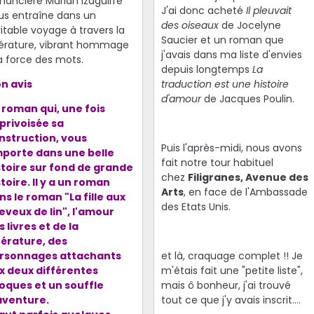
mancière Marian Izaguirre
J'ai donc acheté
Il pleuvait
us entraîne dans un
des oiseaux
de Jocelyne
itable voyage à travers la
Saucier et un roman que
ttérature, vibrant hommage
j'avais dans ma liste d'envies
la force des mots.
depuis longtemps
La
n avis
traduction est une histoire
d'amour
de Jacques Poulin.
 roman qui, une fois
privoisée sa
nstruction, vous
Puis l'après-midi, nous avons
porte dans une belle
fait notre tour habituel
stoire sur fond de grande
chez
Filigranes, Avenue des
stoire. Il y a un roman
Arts
, en face de l'Ambassade
ns le roman "La fille aux
des Etats Unis.
eveux de lin", l'amour
s livres et de la
ttérature, des
rsonnages attachants
et là, craquage complet !! Je
x deux différentes
m'étais fait une "petite liste",
oques et un souffle
mais ô bonheur, j'ai trouvé
aventure.
tout ce que j'y avais inscrit....