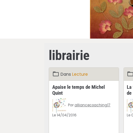
librairie
Dans
Lecture
Apaise le temps de Michel
La 
Quint
de
Par
alliancecoaching17
Le 14/04/2016
Le 