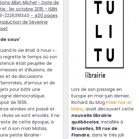
tions Albin Michel - Date de
tie : 1er octobre 2015 - ISBN
8-2226319340
- 400 pages
Traduction de Séverine
sset
 de couv'
uand la vie était à nous »…
la regrette le temps où son
istence était peuplée de
messes et d’illusions, de
res et de discussions
flammées, d’amour et de
jets pour bâtir une
Lors de son passage en
pagne démocratique.
Europe en mai-juin dernier,
spoir de 1936.
Richard du blog
Polar noir et
inze années ont passé et
blanc
, avait découvert cette
 rêves se sont envolés. Il ne
nouvelle librairie
 reste de cette époque, à
québécoise
, installée à
e et à son mari Matias,
Bruxelles, 55 rue de
une petite librairie-
Flandre
, dans le très joli