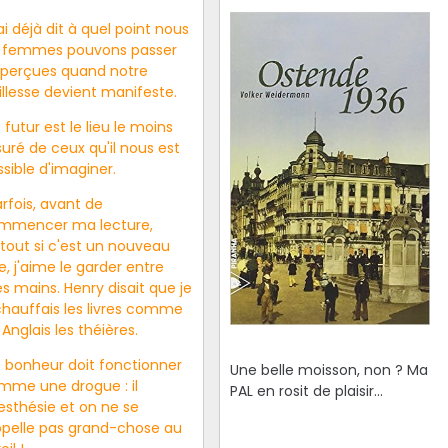
ai déjà dit à quel point nous
s femmes pouvons passer
aperçues quand notre
illesse devient manifeste.
 futur est le lieu le moins
uré de ceux qu'il nous est
sible d'imaginer.
rfois, avant de
mmencer ma lecture,
rtout si c'est un nouveau
re, j'aime le garder entre
s mains. Henry disait que je
chauffais les livres comme
 Anglais les théières.
e bonheur doit fonctionner
Une belle moisson, non ? Ma
mme une drogue : il
PAL en rosit de plaisir...
esthésie et on ne se
ppelle pas grand-chose au