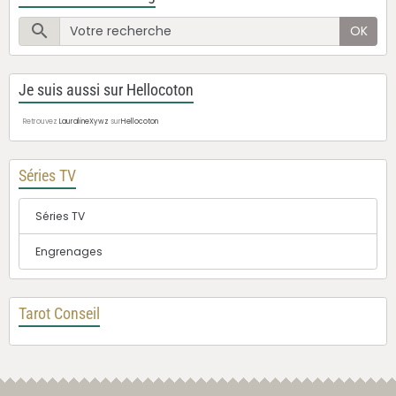
OK
Je suis aussi sur Hellocoton
Retrouvez
LauralineXywz
sur
Hellocoton
Séries TV
Séries TV
Engrenages
Tarot Conseil