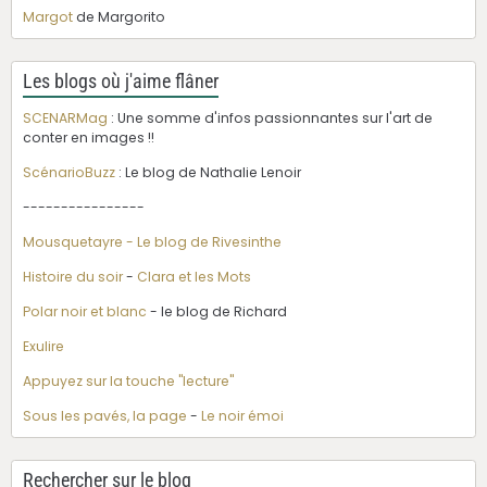
Margot
de Margorito
Les blogs où j'aime flâner
SCENARMag
: Une somme d'infos passionnantes sur l'art de
conter en images !!
ScénarioBuzz
: Le blog de Nathalie Lenoir
----------------
Mousquetayre - Le blog de Rivesinthe
Histoire du soir
-
Clara et les Mots
Polar noir et blanc
- le blog de Richard
Exulire
Appuyez sur la touche "lecture"
Sous les pavés, la page
-
Le noir émoi
Rechercher sur le blog