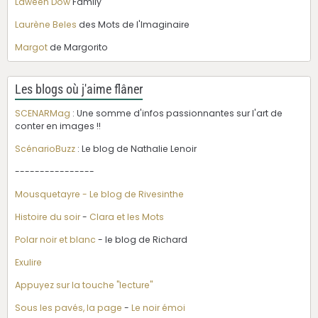
Laween Dow
Family
Laurène Beles
des Mots de l'Imaginaire
Margot
de Margorito
Les blogs où j'aime flâner
SCENARMag
: Une somme d'infos passionnantes sur l'art de
conter en images !!
ScénarioBuzz
: Le blog de Nathalie Lenoir
----------------
Mousquetayre - Le blog de Rivesinthe
Histoire du soir
-
Clara et les Mots
Polar noir et blanc
- le blog de Richard
Exulire
Appuyez sur la touche "lecture"
Sous les pavés, la page
-
Le noir émoi