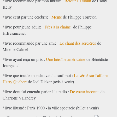
*livre recommandé par mon libraire :
Retour à Dublin
de Cathy
Kelly
*livre écrit par une célébrité :
Mémé
de Philippe Torreton
*livre pour jeune adulte :
Fées à la chaîne
de Philippe
H.Besancenet
*livre recommandé par une amie :
Le chant des sorcières
de
Mireille Calmel
*livre ayant reçu un prix :
Une héroïne américaine
de Bénédicte
Jourgeaud
*livre que tout le monde avait lu sauf moi :
La vérité sur l'affaire
Harry Québert
de Joël Dicker (avis à venir)
*livre dont j'ai entendu parler à la radio :
De coeur inconnu
de
Charlotte Valandrey
*livre illustré : Paris 1900 - la ville spectacle (billet à venir)