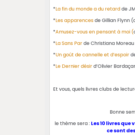
*
La fin du monde a du retard
de JM
*
Les apparences
de Gillian Flynn 
*
Amusez-vous en pensant à moi (
*
La Sans Par
de Christiana Moreau 
*
Un goût de cannelle et d’espoir
de
*
Le Dernier désir
d’Olivier Bardaça
Et vous, quels livres clubs de lectu
Bonne sema
le thème sera :
Les 10 livres que
ce sont des