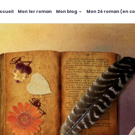
ccueil
Mon 1er roman
Mon blog
Mon 2è roman (en co