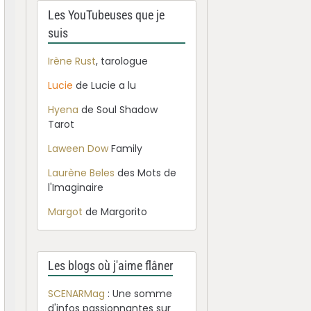
Les YouTubeuses que je
suis
Irène Rust
, tarologue
Lucie
de Lucie a lu
Hyena
de Soul Shadow
Tarot
Laween Dow
Family
Laurène Beles
des Mots de
l'Imaginaire
Margot
de Margorito
Les blogs où j'aime flâner
SCENARMag
: Une somme
d'infos passionnantes sur