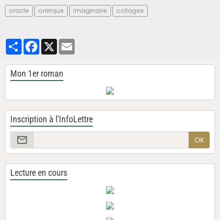
oracle
onirique
imaginaire
collages
Partager
Facebook
X
Email
Mon 1er roman
Inscription à l'InfoLettre
OK
Lecture en cours