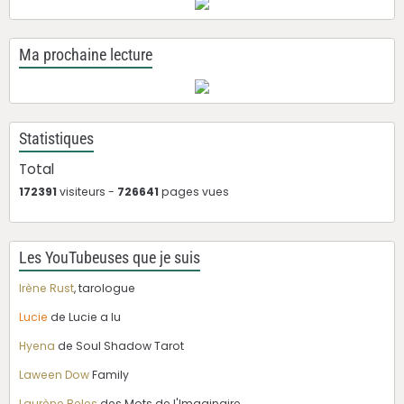
Ma prochaine lecture
Statistiques
Total
172391
visiteurs -
726641
pages vues
Les YouTubeuses que je suis
Irène Rust
, tarologue
Lucie
de Lucie a lu
Hyena
de Soul Shadow Tarot
Laween Dow
Family
Laurène Beles
des Mots de l'Imaginaire