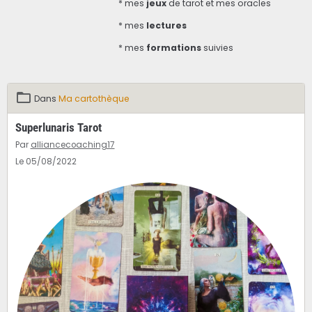
* mes
jeux
de tarot et mes oracles
* mes
lectures
* mes
formations
suivies
Dans
Ma cartothèque
Superlunaris Tarot
Par
alliancecoaching17
Le 05/08/2022