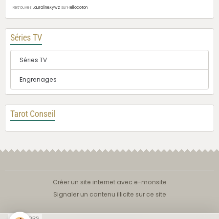
Retrouvez
LauralineXywz
sur
Hellocoton
Séries TV
Séries TV
Engrenages
Tarot Conseil
Créer un site internet avec e-monsite
Signaler un contenu illicite sur ce site
SPONSORS