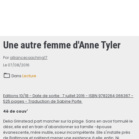
Une autre femme d'Anne Tyler
Par
alliancecoaching17
Le 07/08/2016
Dans
Lecture
Editions 10/18 - Date de sortie : 7 juillet 2016 - ISBN 9782264 066367 -
525 pages - Traduction de Sabine Porte
4è de couv'
Delia Grinstead part marcher sur la plage. Sans en avoir formulé le
désir, elle est en train d'abandonner sa famille -épouse
évanescente, mère inutile, soeur incompétente. Elle s'installe près
de Baltimore et prétend mener une existence à elle, enfin. Ni