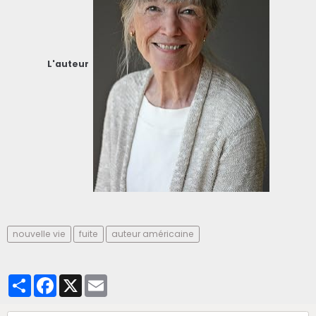
L'auteur
nouvelle vie
fuite
auteur américaine
Partager
Facebook
X
Email