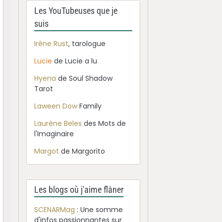
Les YouTubeuses que je
suis
Irène Rust
, tarologue
Lucie
de Lucie a lu
Hyena
de Soul Shadow
Tarot
Laween Dow
Family
Laurène Beles
des Mots de
l'Imaginaire
Margot
de Margorito
Les blogs où j'aime flâner
SCENARMag
: Une somme
d'infos passionnantes sur