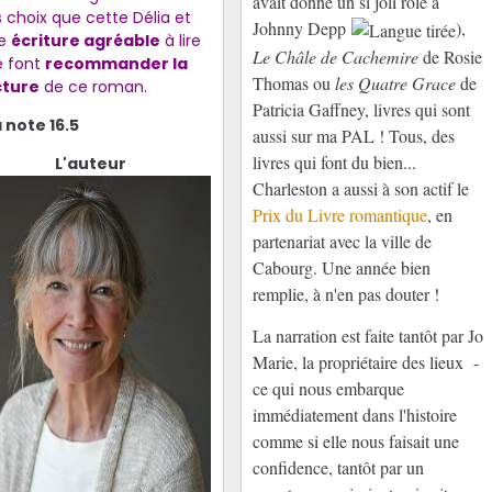
avait donné un si joli rôle à
s choix que cette Délia et
Johnny Depp
),
e
écriture agréable
à lire
Le Châle de Cachemire
de Rosie
 font
recommander la
Thomas ou
les Quatre Grace
de
cture
de ce roman.
Patricia Gaffney, livres qui sont
 note 16.5
aussi sur ma PAL ! Tous, des
livres qui font du bien...
L'auteur
Charleston a aussi à son actif le
Prix du Livre romantique
, en
partenariat avec la ville de
Cabourg. Une année bien
remplie, à n'en pas douter !
La narration est faite tantôt par Jo
Marie, la propriétaire des lieux
-
ce qui nous embarque
immédiatement dans l'histoire
comme si elle nous faisait une
confidence
, tantôt par un