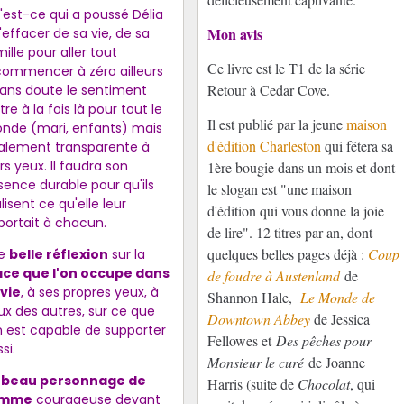
'est-ce qui a poussé Délia
Mon avis
'effacer de sa vie, de sa
ille pour aller tout
Ce livre est le T1 de la série
commencer à zéro ailleurs
Retour à Cedar Cove.
Sans doute le sentiment
tre à la fois là pour tout le
Il est publié par la jeune
maison
nde (mari, enfants) mais
d'édition Charleston
qui fêtera sa
alement transparente à
rs yeux. Il faudra son
1ère bougie dans un mois et dont
sence durable pour qu'ils
le slogan est "une maison
lisent ce qu'elle leur
d'édition qui vous donne la joie
portait à chacun.
de lire". 12 titres par an, dont
quelques belles pages déjà :
Coup
e
belle réflexion
sur la
ace que l'on occupe dans
de foudre à Austenland
de
 vie
, à ses propres yeux, à
Shannon Hale,
Le Monde de
ux des autres, sur ce que
Downtown Abbey
de Jessica
on est capable de supporter
Fellowes et
Des pêches pour
si.
Monsieur le curé
de Joanne
n
beau personnage de
Harris (suite de
Chocolat
, qui
emme
courageuse devant