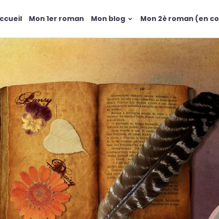
ccueil
Mon 1er roman
Mon blog
Mon 2è roman (en co