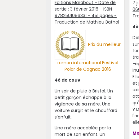
Editions Marabout - Date de
7 j
sortie : 3 février 2016 - ISBN
06
9782501096331 - 451 pages -
Tr
Traduction de Mathieu Bathol
4è
De
sur
Prix du meilleur
for
tr
roman international Festival
-é
Polar de Cognac 2016
in
Ell
4è de couv'
et
exi
Un soir de pluie à Bristol. Un
att
petit garçon échappe à la
qu
vigilance de sa mère. Une
? 
voiture surgit et le chauffard
l'a
s'enfuit.
ell
Une mère accablée par la
Mo
mort de son enfant. Un