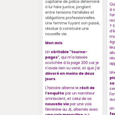
capitaine de police déterminé
Qu
à lui faire justice, jonglant
à s
entre tensions familiales et
fam
obligations professionnelles.
re
Une femme fuyant son passé,
? 
résolue à construire une
d'ê
nouvelle vie.
mo
ég
Mon avis
leu
Un
véritable "tourne-
ab
pages"
, qui m'a laissée
réa
scotchée à la page 200 car je
ap
n'avais rien vu venir, et que j'ai
Un
dévoré en moins de deux
pl
jours
.
sa
L'histoire alterne le
récit de
ce
l'enquête
par un narrateur
l'
omniscient, et celui de sa
aus
nouvelle vie
par une voix
U
féminine au JE, alternés avec
f
une voix masculine
qui