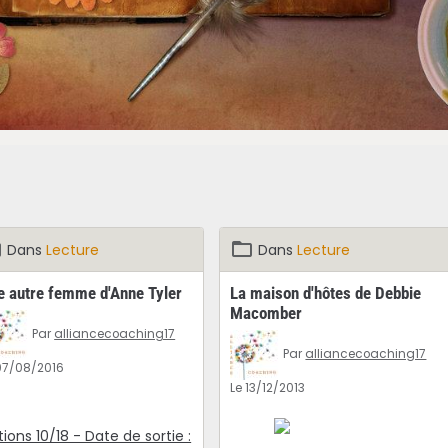
Dans
Lecture
Dans
Lecture
e autre femme d'Anne Tyler
La maison d'hôtes de Debbie
Macomber
Par
alliancecoaching17
Par
alliancecoaching17
07/08/2016
Le 13/12/2013
tions 10/18 - Date de sortie :