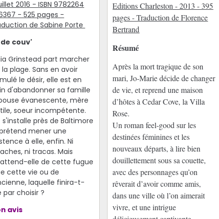
uillet 2016 - ISBN 9782264
Editions Charleston - 2013 - 395
6367 - 525 pages -
pages - Traduction de Florence
aduction de Sabine Porte
Bertrand
 de couv'
Résumé
lia Grinstead part marcher
Après la mort tragique de son
 la plage. Sans en avoir
mari, Jo-Marie décide de changer
mulé le désir, elle est en
de vie, et reprend une maison
ain d'abandonner sa famille
pouse évanescente, mère
d’hôtes à Cedar Cove, la Villa
utile, soeur incompétente.
Rose.
e s'installe près de Baltimore
Un roman feel-good sur les
 prétend mener une
destinées féminines et les
stence à elle, enfin. Ni
nouveaux départs, à lire bien
aches, ni tracas. Mais
douillettement sous sa couette,
'attend-elle de cette fugue
avec des personnages qu’on
De cette vie ou de
ncienne, laquelle finira-t-
rêverait d’avoir comme amis,
e par choisir ?
dans une ville où l’on aimerait
vivre, et une intrigue
n avis
délicieusement captivante.