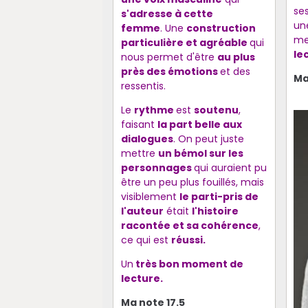
se
s'adresse à cette
un
femme
. Une
construction
me
particulière et agréable
qui
le
nous permet d'être
au plus
près des émotions
et des
Ma
ressentis.
Le
rythme
est
soutenu
,
faisant
la part belle aux
dialogues
. On peut juste
mettre
un bémol sur les
personnages
qui auraient pu
être un peu plus fouillés, mais
visiblement
le parti-pris de
l'auteur
était
l'histoire
racontée et sa cohérence
,
ce qui est
réussi.
Un
très bon moment de
lecture.
Ma note 17.5