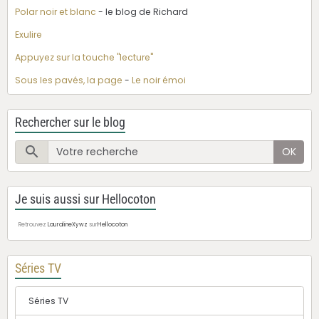
Polar noir et blanc
- le blog de Richard
Exulire
Appuyez sur la touche "lecture"
Sous les pavés, la page
-
Le noir émoi
Rechercher sur le blog
OK
Je suis aussi sur Hellocoton
Retrouvez
LauralineXywz
sur
Hellocoton
Séries TV
Séries TV