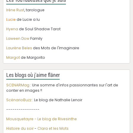
Irène Rust
, tarologue
Lucie
de Lucie a lu
Hyena
de Soul Shadow Tarot
Laween Dow
Family
Laurène Beles
des Mots de l'Imaginaire
Margot
de Margorito
Les blogs où j'aime flâner
SCENARMag
: Une somme d'infos passionnantes sur l'art de
conter en images !!
ScénarioBuzz
: Le blog de Nathalie Lenoir
----------------
Mousquetayre - Le blog de Rivesinthe
Histoire du soir
-
Clara et les Mots