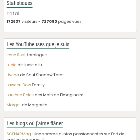
Statistiques
Total
172637
visiteurs -
727090
pages vues
Les YouTubeuses que je suis
Irène Rust
, tarologue
Lucie
de Lucie a lu
Hyena
de Soul Shadow Tarot
Laween Dow
Family
Laurène Beles
des Mots de l'Imaginaire
Margot
de Margorito
Les blogs où j'aime flâner
SCENARMag
: Une somme d'infos passionnantes sur l'art de
conter en images !!