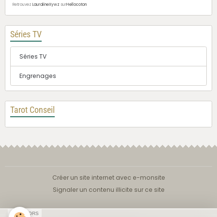
Retrouvez
LauralineXywz
sur
Hellocoton
Séries TV
Séries TV
Engrenages
Tarot Conseil
Créer un site internet avec e-monsite
Signaler un contenu illicite sur ce site
SPONSORS