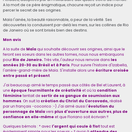
A la mort de ce père énigmatique, chacune reçoit un indice pour
percer le secret de ses origines.
Maïa l'ainée, la beauté raisonnable, a peur de la vérité. Ses
découvertes la conduisent par-delà les mers, sur les collines de Rio
de Janeiro où se sont brisés bien des destins.
Mon avis
A la suite de
Maïa
qui souhaite découvrir ses origines, ainsi que le
feront ses soeurs dans les autres tomes, nous nous embarquons
pour
Rio de Janeiro.
Très vite, l'auteur nous renvoie dans
les
années 20-30 au Brésil et à Paris
. Pour suivre l'histoire d'Izabella,
l'arrière-grand-mère de Maïa. S'installe alors une
écriture croisée
entre passé et présent
.
J'ai beaucoup aimé le temps passé aux côtés de Bel et Laurent, à
une
époque fourmillante de créativité
et où la
condition
féminine
tentait de
sortir de sa gangue de soumission aux
hommes
. On suit la
création du Christ du Corcovado,
réalisé
par un français -cocorico :-) J'ai aimé aussi l'
évolution du
personnage de Maïa
vers
plus d'ouverture aux autres
,
plus de
confiance en elle-même
et que Floriano soit écrivain !!
Quelques bémols : * avec
l'argent qui coule à flot
tout est
évidemment simple pour les soeurs - * avoir à
attendre des