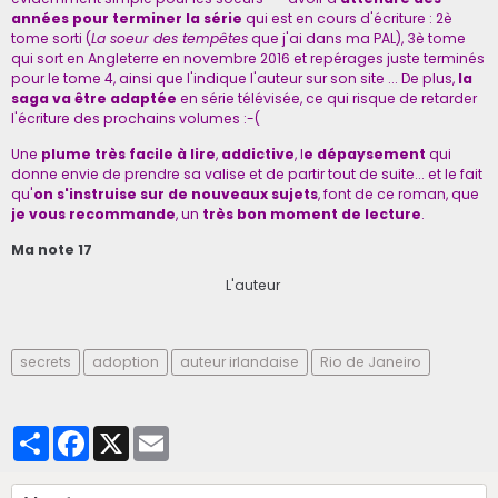
années pour terminer la série
qui est en cours d'écriture : 2è
tome sorti (
La soeur des tempêtes
que j'ai dans ma PAL), 3è tome
qui sort en Angleterre en novembre 2016 et repérages juste terminés
pour le tome 4, ainsi que l'indique
l'auteur sur son site
... De plus,
la
saga va être adaptée
en
série télévisée
, ce qui risque de retarder
l'écriture des prochains volumes :-(
Une
plume très facile à lire
,
addictive
, l
e dépaysement
qui
donne envie de prendre sa valise et de partir tout de suite... et le fait
qu'
on s'instruise sur de nouveaux sujets
, font de ce roman, que
je vous recommande
, un
très bon moment de lecture
.
Ma note 17
L'auteur
secrets
adoption
auteur irlandaise
Rio de Janeiro
Partager
Facebook
X
Email