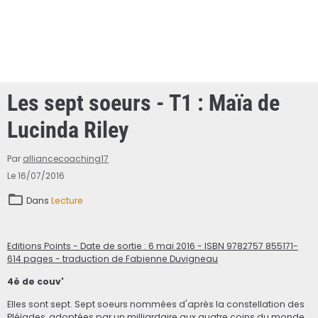
Les sept soeurs - T1 : Maïa de
Lucinda Riley
Par
alliancecoaching17
Le 16/07/2016
Dans
Lecture
Editions Points - Date de sortie : 6 mai 2016 - ISBN 9782757 855171-
614 pages - traduction de Fabienne Duvigneau
4è de couv'
Elles sont sept. Sept soeurs nommées d'après la constellation des
Pléïades, adoptées par un milliardaire aux quatre coins du monde.