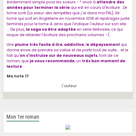
évidemment simple pour les soeurs - * avoir à
attendre des
années pour terminer la série
qui est en cours d'écriture : 2è
tome sorti (
La soeur des tempêtes
que j'ai dans ma PAL), 3è
tome qui sort en Angleterre en novembre 2016 et repérages juste
terminés pour le tome 4, ainsi que l'indique
l'auteur sur son site
... De plus,
la saga va être adaptée
en
série télévisée
, ce qui
risque de retarder l'écriture des prochains volumes :-(
Une
plume très facile à lire
,
addictive
, l
e dépaysement
qui
donne envie de prendre sa valise et de partir tout de suite... et le
fait qu'
on s'instruise sur de nouveaux sujets
, font de ce
roman, que
je vous recommande
, un
très bon moment de
lecture
.
Ma note 17
L'auteur
Mon 1er roman