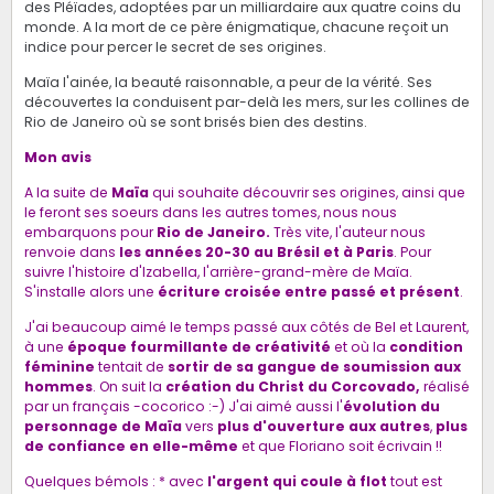
des Pléïades, adoptées par un milliardaire aux quatre coins du
monde. A la mort de ce père énigmatique, chacune reçoit un
indice pour percer le secret de ses origines.
Maïa l'ainée, la beauté raisonnable, a peur de la vérité. Ses
découvertes la conduisent par-delà les mers, sur les collines de
Rio de Janeiro où se sont brisés bien des destins.
Mon avis
A la suite de
Maïa
qui souhaite découvrir ses origines, ainsi que
le feront ses soeurs dans les autres tomes, nous nous
embarquons pour
Rio de Janeiro.
Très vite, l'auteur nous
renvoie dans
les années 20-30 au Brésil et à Paris
. Pour
suivre l'histoire d'Izabella, l'arrière-grand-mère de Maïa.
S'installe alors une
écriture croisée entre passé et présent
.
J'ai beaucoup aimé le temps passé aux côtés de Bel et Laurent,
à une
époque fourmillante de créativité
et où la
condition
féminine
tentait de
sortir de sa gangue de soumission aux
hommes
. On suit la
création du Christ du Corcovado,
réalisé
par un français -cocorico :-) J'ai aimé aussi l'
évolution du
personnage de Maïa
vers
plus d'ouverture aux autres
,
plus
de confiance en elle-même
et que Floriano soit écrivain !!
Quelques bémols : * avec
l'argent qui coule à flot
tout est