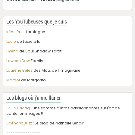
Les YouTubeuses que je suis
Irène Rust
, tarologue
Lucie
de Lucie a lu
Hyena
de Soul Shadow Tarot
Laween Dow
Family
Laurène Beles
des Mots de l'Imaginaire
Margot
de Margorito
Les blogs où j'aime flâner
SCENARMag
: Une somme d'infos passionnantes sur l'art de
conter en images !!
ScénarioBuzz
: Le blog de Nathalie Lenoir
----------------