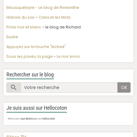
Mousquetayre - Le blog de Rivesinthe
Histoire du soir
-
Clara et les Mots
Polar noir et blanc
- le blog de Richard
Exulire
Appuyez sur la touche "lecture"
Sous les pavés, la page
-
Le noir émoi
Rechercher sur le blog
OK
Je suis aussi sur Hellocoton
Retrouvez
LauralineXywz
sur
Hellocoton