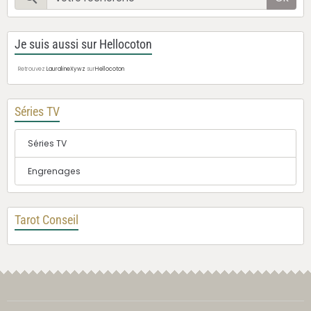
Je suis aussi sur Hellocoton
Retrouvez
LauralineXywz
sur
Hellocoton
Séries TV
Séries TV
Engrenages
Tarot Conseil