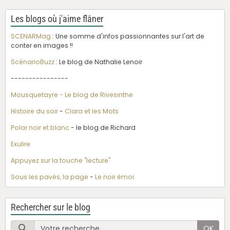
Les blogs où j'aime flâner
SCENARMag
: Une somme d'infos passionnantes sur l'art de
conter en images !!
ScénarioBuzz
: Le blog de Nathalie Lenoir
----------------
Mousquetayre - Le blog de Rivesinthe
Histoire du soir
-
Clara et les Mots
Polar noir et blanc
- le blog de Richard
Exulire
Appuyez sur la touche "lecture"
Sous les pavés, la page
-
Le noir émoi
Rechercher sur le blog
OK