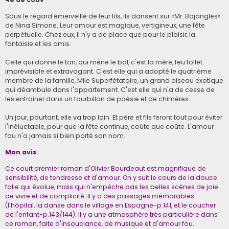
Sous le regard émerveillé de leur fils, ils dansent sur «Mr. Bojangles»
de Nina Simone. Leur amour est magique, vertigineux, une fête
perpétuelle. Chez eux, il n'y a de place que pour le plaisir, la
fantaisie et les amis.
Celle qui donne le ton, qui mène le bal, c'est la mère, feu follet
imprévisible et extravagant. C'est elle qui a adopté le quatrième
membre de la famille, Mlle Superfétatoire, un grand oiseau exotique
qui déambule dans l'appartement. C'est elle qui n'a de cesse de
les entraîner dans un tourbillon de poésie et de chimères.
Un jour, pourtant, elle va trop loin. Et père et fils feront tout pour éviter
l'inéluctable, pour que la fête continue, coûte que coûte. L'amour
fou n'a jamais si bien porté son nom.
Mon avis
Ce court premier roman d'Olivier Bourdeaut est magnifique de
sensibilité, de tendresse et d'amour. On y suit le cours de la douce
folie qui évolue, mais qui n'empêche pas les belles scènes de joie
de vivre et de complicité. Il y a des passages mémorables
(l'hôpital, la danse dans le village en Espagne-p.141, et le coucher
de l'enfant-p.143/144). Il y a une atmosphère très particulière dans
ce roman, faite d'insouciance, de musique et d'amour fou.