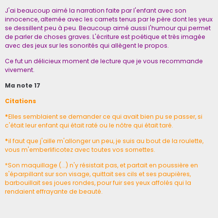
J'ai beaucoup aimé la narration faite par l'enfant avec son
innocence, alternée avec les carnets tenus par le père dont les yeux
se dessillent peu à peu. Beaucoup aimé aussi l'humour qui permet
de parler de choses graves. L'écriture est poétique et très imagée
avec des jeux sur les sonorités qui allègent le propos.
Ce fut un délicieux moment de lecture que je vous recommande
vivement.
Ma note 17
Citations
*
Elles semblaient se demander ce qui avait bien pu se passer, si
c'était leur enfant qui était raté ou le nôtre qui était taré.
*
il faut que j'aille m'allonger un peu, je suis au bout de la roulette,
vous m'emberlificotez avec toutes vos sornettes.
*Son maquillage (...) n'y résistait pas, et partait en poussière en
s'éparpillant sur son visage, quittait ses cils et ses paupières,
barbouillait ses joues rondes, pour fuir ses yeux affolés qui la
rendaient effrayante de beauté.